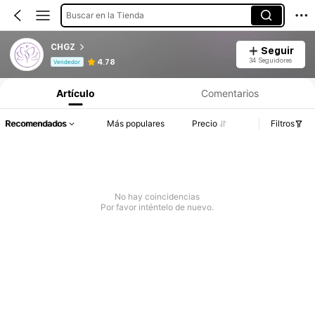
Buscar en la Tienda
CHGZ
Seguir
Información del producto: Divulgación de precios, detalles de ventas y existencias.
34 Seguidores
4.78
Vendedor
Artículo
Comentarios
Recomendados
Más populares
Precio
Filtros
No hay coincidencias
Por favor inténtelo de nuevo.