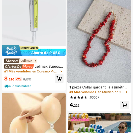
Ahorro de 0,65€
celimax
celimax Sueros y
tratamiento facial
#1 Más vendidos
en Coreano Protección de la piel
8
,52€
-7%
9,17€
4-7 días hábiles
1 pieza Collar gargantilla asimétrico
ajustable de estilo bohemio en colo
#1 Más vendidos
en Multicolor Gargantillas para mujer
r rojo natural, joyería de uso diario Y
(1000+)
2K, regalo para el Día de la Madre
4
,22€