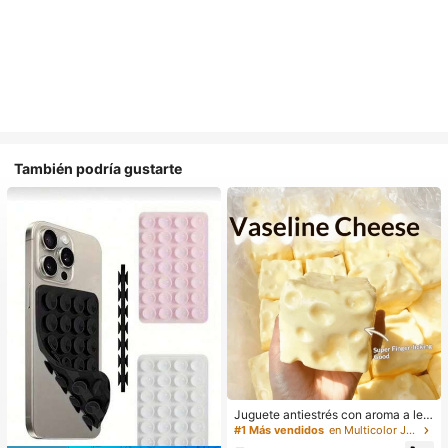
También podría gustarte
Juguete antiestrés con aroma a lec
he dulce de TPR suave y esponjoso
#1 Más vendidos
en Multicolor Juguetes para apretar para adolescen
con forma de dumpling, adorno dive