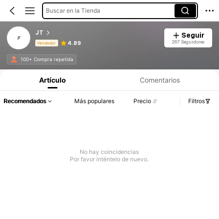
Buscar en la Tienda
JT
Seguir
267 Seguidores
4.89
Vendedor
Información del producto: Divulgación de precios, detalles de ventas y existencias.
100+ Compra repetida
Artículo
Comentarios
Recomendados
Más populares
Precio
Filtros
No hay coincidencias
Por favor inténtelo de nuevo.