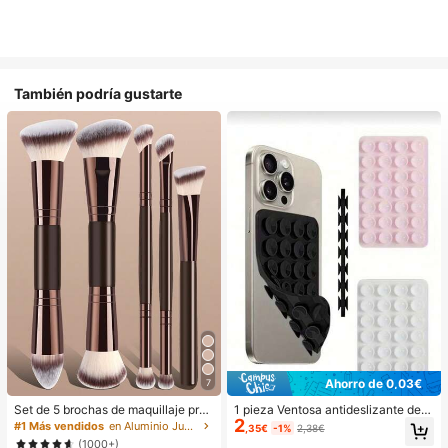
También podría gustarte
Ahorro de 0,03€
7
Set de 5 brochas de maquillaje prof
1 pieza Ventosa antideslizante de si
2
esional, brochas de maquillaje port
licona para teléfono, 28 piezas Vent
#1 Más vendidos
en Aluminio Juegos De Pinceles
,35€
-1%
2,38€
átiles para viaje, kit de herramienta
osas de silicona (almohadillas auto
(1000+)