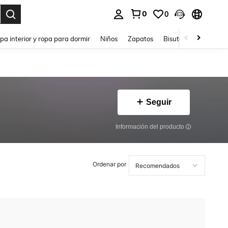
0
0
ar. Press Enter to select.
pa interior y ropa para dormir
Niños
Zapatos
Bisutería Y Accesorio
Seguir
Información del producto
Ordenar por