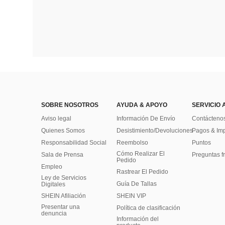
SOBRE NOSOTROS
AYUDA & APOYO
SERVICIO 
Aviso legal
Información De Envío
Contácteno
Quienes Somos
Desistimiento/Devoluciones
Pagos & Im
Responsabilidad Social
Reembolso
Puntos
Cómo Realizar El
Sala de Prensa
Preguntas f
Pedido
Empleo
Rastrear El Pedido
Ley de Servicios
Guía De Tallas
Digitales
SHEIN Afiliación
SHEIN VIP
Presentar una
Política de clasificación
denuncia
​Información del