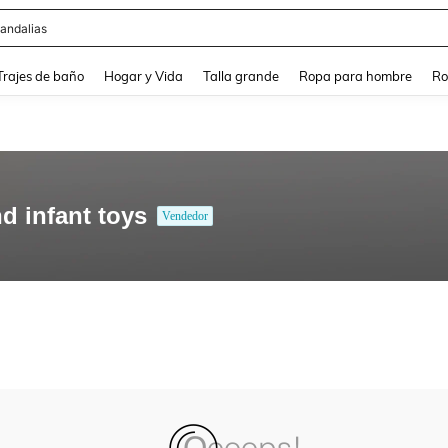
andalias
and down arrow keys to navigate search Búsqueda Reciente and Buscar y Encontr
Trajes de baño
Hogar y Vida
Talla grande
Ropa para hombre
Ro
d infant toys
Vendedor