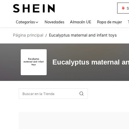
S
Use up 
Categorías
Novedades
Almacén UE
Ropa de mujer
Página principal
Eucalyptus maternal and infant toys
/
Eucalyptus maternal an