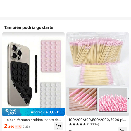
También podría gustarte
Ahorro de 0,03€
1 pieza Ventosa antideslizante de si
100/200/300/500/2000/5000 pie
licona para teléfono, 28 piezas Vent
zas/20 piezas Palitos aplicadores d
(1000+)
2
,35€
-1%
2,38€
osas de silicona (almohadillas auto
e esmalte de uñas de doble extrem