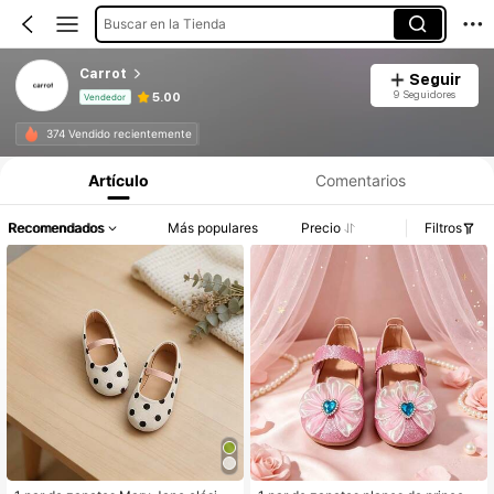
Buscar en la Tienda
Carrot
Seguir
9 Seguidores
5.00
Vendedor
Información del producto: Divulgación de precios, detalles de ventas y existencias.
374 Vendido recientemente
Artículo
Comentarios
Recomendados
Más populares
Precio
Filtros