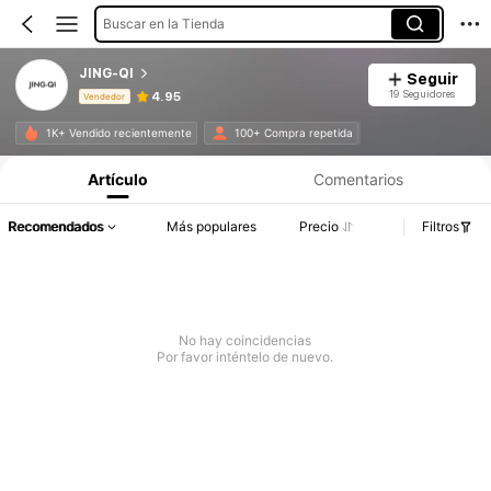
Buscar en la Tienda
JING-QI
Seguir
19 Seguidores
4.95
Vendedor
Información del producto: Divulgación de precios, detalles de ventas y existencias.
1K+ Vendido recientemente
100+ Compra repetida
Artículo
Comentarios
Recomendados
Más populares
Precio
Filtros
No hay coincidencias
Por favor inténtelo de nuevo.