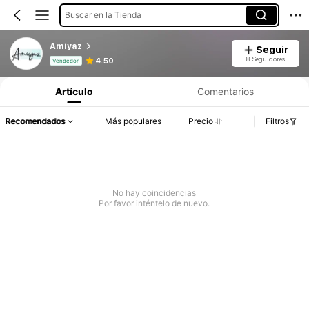
Buscar en la Tienda
Amiyaz
Seguir
Información del producto: Divulgación de precios, detalles de ventas y existencias.
8 Seguidores
4.50
Vendedor
Artículo
Comentarios
Recomendados
Más populares
Precio
Filtros
No hay coincidencias
Por favor inténtelo de nuevo.