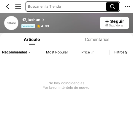
Buscar en la Tienda
HZjiushun
Seguir
Información del producto: Divulgación de precios, detalles de ventas y existencias.
91 Seguidores
4.83
Vendedor
Artículo
Comentarios
Recommended
Most Popular
Price
Filtros
No hay coincidencias
Por favor inténtelo de nuevo.