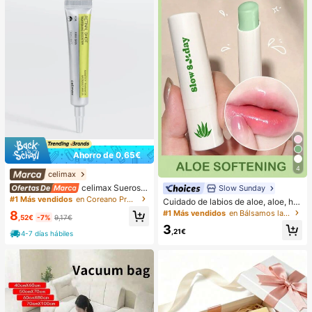
Ahorro de 0,65€
4
celimax
celimax Sueros y
Slow Sunday
tratamiento facial
#1 Más vendidos
en Coreano Protección de la piel
Cuidado de labios de aloe, aloe, hid
ratante e hidratante, cuidado diario
#1 Más vendidos
en Bálsamos labiales Cuidado de los labios
8
,52€
-7%
9,17€
de labios, máscara para dormir de l
3
abios, favor de frutas, buena opción
,21€
4-7 días hábiles
para vacaciones, playa, artículos e
senciales de viaje, adecuado para
el cuidado de labios de verano