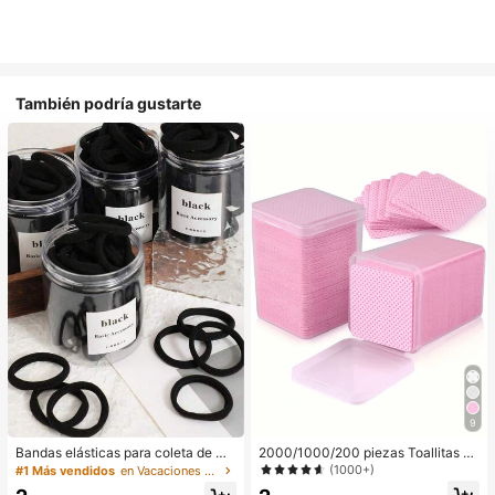
También podría gustarte
9
Bandas elásticas para coleta de mu
2000/1000/200 piezas Toallitas de
jer, bandas para el cabello, accesori
limpieza de uñas - Almohadillas pro
(1000+)
#1 Más vendidos
en Vacaciones Aparatos de baño
os para el cabello, bandas deportiv
fesionales sin pelusa para quitar es