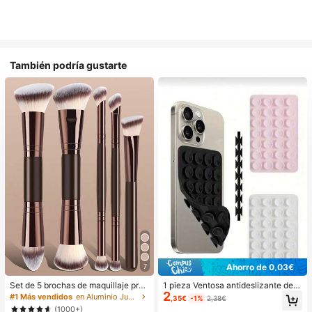
También podría gustarte
Ahorro de 0,03€
7
Set de 5 brochas de maquillaje prof
1 pieza Ventosa antideslizante de si
2
esional, brochas de maquillaje port
licona para teléfono, 28 piezas Vent
#1 Más vendidos
en Aluminio Juegos De Pinceles
,35€
-1%
2,38€
átiles para viaje, kit de herramienta
osas de silicona (almohadillas auto
(1000+)