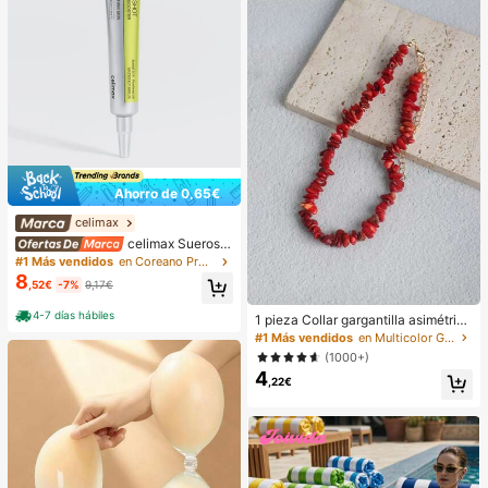
Ahorro de 0,65€
celimax
celimax Sueros y
tratamiento facial
#1 Más vendidos
en Coreano Protección de la piel
8
,52€
-7%
9,17€
4-7 días hábiles
1 pieza Collar gargantilla asimétrico
ajustable de estilo bohemio en colo
#1 Más vendidos
en Multicolor Gargantillas para mujer
r rojo natural, joyería de uso diario Y
(1000+)
2K, regalo para el Día de la Madre
4
,22€