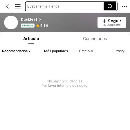
Buscar en la Tienda
Duskleaf
Seguir
Información del producto: Divulgación de precios, detalles de ventas y existencias.
96 Seguidores
4.86
Vendedor
Artículo
Comentarios
Recomendados
Más populares
Precio
Filtros
No hay coincidencias
Por favor inténtelo de nuevo.