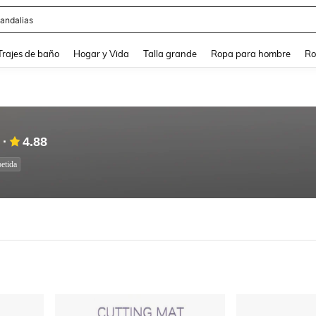
andalias
and down arrow keys to navigate search Búsqueda Reciente and Buscar y Encontr
Trajes de baño
Hogar y Vida
Talla grande
Ropa para hombre
Ro
4.88
etida