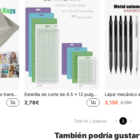
Bolsas laminadoras térmicas transparentes de varios tamaños 11.5x9.0/A4/A5/7/6/5/3 pulgadas con esquinas redondas, láminas laminadoras extra brillantes para laminadoras en caliente y frío, útiles de oficina y escolares
Esterilla de corte de 4.5 x 12 pulgadas / 4.5 x 6.5 pulgadas, esterillas de corte adhesivas múltiples, esterillas de corte antideslizantes adhesivas, esterillas de corte adhesivas múltiples para accesorios Joy - para grabado láser, corte de vinilo y manualidades - esterillas de corte antideslizantes con malla adhesiva para manualidades, acolchado, costura, scrapbooking y todas las artes, excelente para manualidades DIY y esculturas de papel, vuelta al colegio, vuelta al colegio, útiles escolares
2,78€
3,15€
3,18€
1
Total de 1 páginas
También podría gustar