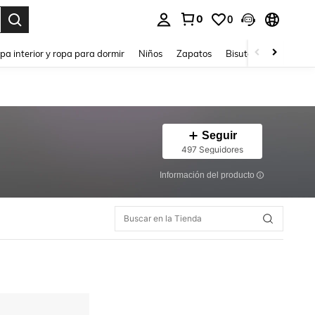
0
0
ar. Press Enter to select.
pa interior y ropa para dormir
Niños
Zapatos
Bisutería Y Accesorio
Seguir
497 Seguidores
Información del producto