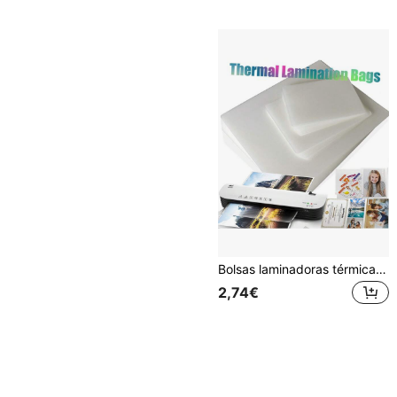
Bolsas laminadoras térmicas transparentes de varios tamaños 11.5x9.0/A4/A5/7/6/5/3 pulgadas con esquinas redondas, láminas laminadoras extra brillantes para laminadoras en caliente y frío, útiles de oficina y escolares
2,74€