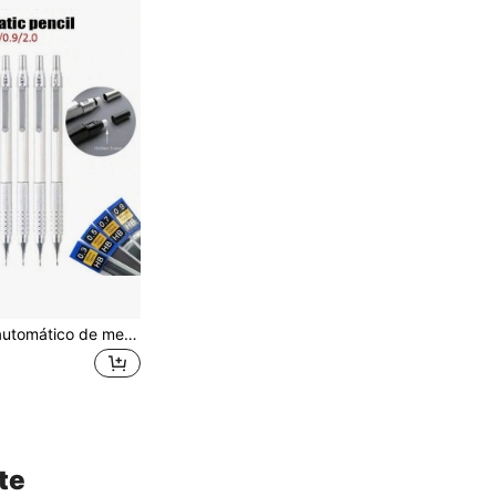
Lápiz mecánico automático de metal - 0.3/0.5/0.7/0.9/2.0mm, diseño de centro de gravedad bajo, adecuado para arquitectura/ingeniería/arte, escritura suave, uso dual para dibujo y boceto, vuelta a la escuela
te