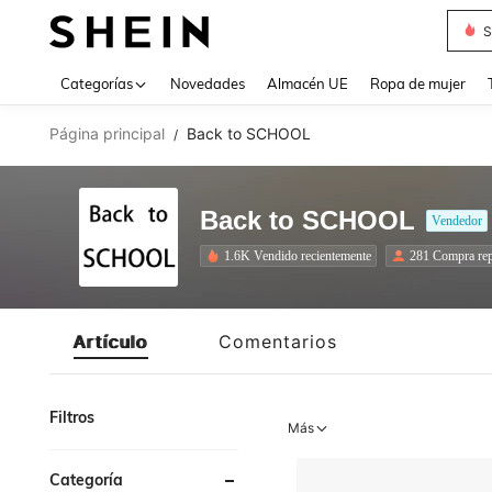
S
Use up 
Categorías
Novedades
Almacén UE
Ropa de mujer
Página principal
Back to SCHOOL
/
Back to SCHOOL
Vendedor
1.6K Vendido recientemente
281 Compra rep
Artículo
Comentarios
Filtros
Más
Categoría