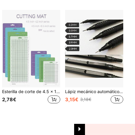
Esterilla de corte de 4.5 x 12 pulgadas / 4.5 x 6.5 pulgadas, esterillas de corte adhesivas múltiples, esterillas de corte antideslizantes adhesivas, esterillas de corte adhesivas múltiples para accesorios Joy - para grabado láser, corte de vinilo y manualidades - esterillas de corte antideslizantes con malla adhesiva para manualidades, acolchado, costura, scrapbooking y todas las artes, excelente para manualidades DIY y esculturas de papel, vuelta al colegio, vuelta al colegio, útiles escolares
Lápiz mecánico automático de metal - 0.3/0.5/0.7/0.9/2.0mm, diseño de centro de gravedad bajo, adecuado para arquitectura/ingeniería/arte, escritura suave, uso dual para dibujo y boceto, vuelta a la escuela
2,78€
3,15€
3,18€