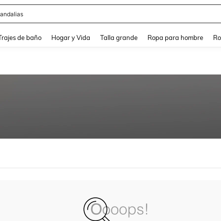
andalias
and down arrow keys to navigate search Búsqueda Reciente and Buscar y Encontr
Trajes de baño
Hogar y Vida
Talla grande
Ropa para hombre
Ro