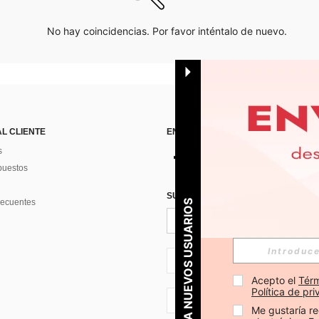
No hay coincidencias. Por favor inténtalo de nuevo.
AL CLIENTE
ENCUÉNTRANOS EN
s
puestos
SUSCRÍBETE PARA RECIBIR OFERTA
recuentes
PARA NUEVOS USUARIOS
ES + 34
Acepto el 
Térm
Política de pr
ES + 34
Me gustaría re