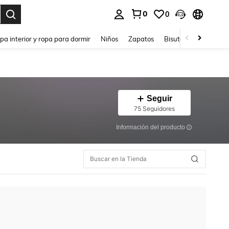
0
0
ar. Press Enter to select.
pa interior y ropa para dormir
Niños
Zapatos
Bisutería Y Accesorio
Seguir
75 Seguidores
Información del producto