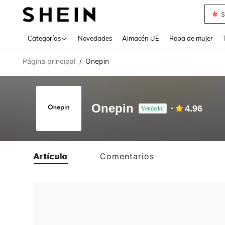
S
Use up 
Categorías
Novedades
Almacén UE
Ropa de mujer
Página principal
Onepin
/
Onepin
4.96
Vendedor
Artículo
Comentarios