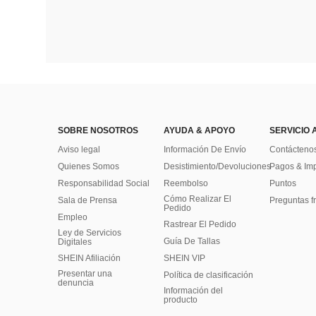
SOBRE NOSOTROS
AYUDA & APOYO
SERVICIO 
Aviso legal
Información De Envío
Contácteno
Quienes Somos
Desistimiento/Devoluciones
Pagos & Im
Responsabilidad Social
Reembolso
Puntos
Cómo Realizar El
Sala de Prensa
Preguntas f
Pedido
Empleo
Rastrear El Pedido
Ley de Servicios
Guía De Tallas
Digitales
SHEIN Afiliación
SHEIN VIP
Presentar una
Política de clasificación
denuncia
​Información del
producto