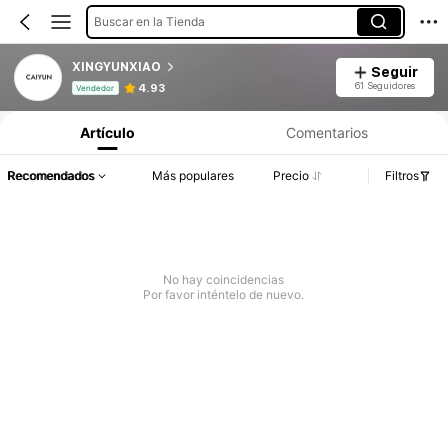
Buscar en la Tienda
XINGYUNXIAO
Seguir
Información del producto: Divulgación de precios, detalles de ventas y existencias.
61 Seguidores
4.93
Vendedor
Artículo
Comentarios
Recomendados
Más populares
Precio
Filtros
No hay coincidencias
Por favor inténtelo de nuevo.