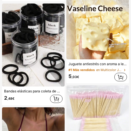
Juguete antiestrés con aroma a leche dulce de TPR suave y esponjoso con forma de dumpling, adorno divertido y lindo de 5 cm para apretar, regalo práctico y de moda, adecuado para cumpleaños, Pascua, Halloween, Navidad y varios regalos de fiesta, mejora el estado de ánimo
#1 Más vendidos
en Multicolor Juguetes para apretar para adolescen
5
,03€
Bandas elásticas para coleta de mujer, bandas para el cabello, accesorios para el cabello, bandas deportivas para el cabello, accesorios de belleza para el cabello en casa, adecuadas para verano, vacaciones, viajes. (10/20/50/100/200)
2
,48€