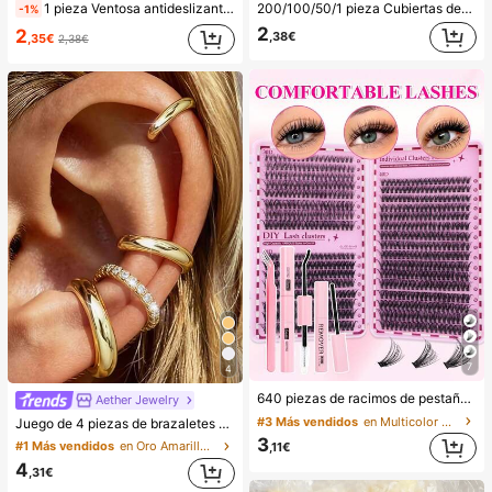
1 pieza Ventosa antideslizante de silicona para teléfono, 28 piezas Ventosas de silicona (almohadillas autoadhesivas), Antipega para teléfono, Almohadilla de succión para banco de energía de teléfono (Compatible con iPhone, teléfonos Android), Regalo de cumpleaños, Soporte para teléfono para familia/amigos, Soporte para teléfono, Accesorios para teléfono
200/100/50/1 pieza Cubiertas desechables de película adherente para alimentos, cubiertas para cabezal de ducha, bolsas desechables multiusos, cubiertas desechables para zapatos, película adherente de cocina reforzada, cubiertas de preservación de alimentos para refrigerador doméstico, cubiertas elásticas, uso diario
-1%
2
2
,38€
,35€
2,38€
7
4
640 piezas de racimos de pestañas postizas de visón sintético DIY, rizo D, voluminosas y esponjosas, longitud mixta de 8-16mm, adecuadas para todos los looks de maquillaje. Pegamento, removedor y pinzas disponibles según la necesidad. Ligeras, reutilizables y rentables, adecuadas para principiantes, aplicables a varias ocasiones, hermosas
Aether Jewelry
#3 Más vendidos
en Multicolor Kits de pestañas postizas y adhesivo
Juego de 4 piezas de brazaletes de oreja minimalistas con circonita cúbica - Se pueden apilar, sin necesidad de perforación, adecuado para uso diario en la oficina (Juego de 4 piezas, no 4 pares), regalo para ella
3
#1 Más vendidos
en Oro Amarillo Pendientes De Mujer
,11€
4
,31€