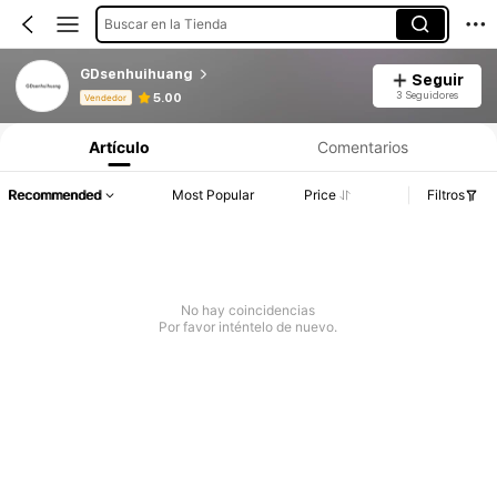
Buscar en la Tienda
GDsenhuihuang
Seguir
Información del producto: Divulgación de precios, detalles de ventas y existencias.
3 Seguidores
5.00
Vendedor
Artículo
Comentarios
Recommended
Most Popular
Price
Filtros
No hay coincidencias
Por favor inténtelo de nuevo.