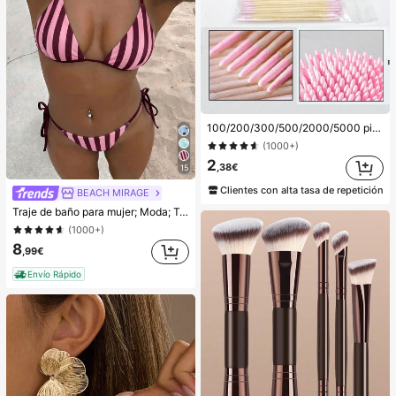
100/200/300/500/2000/5000 piezas/20 piezas Palitos aplicadores de esmalte de uñas de doble extremo, herramientas aplicadoras de maquillaje de cejas de doble extremo pequeñas, aproximadamente 100 piezas/paquete (opciones de empaque 1/2/3/5 paquetes), multifuncionales
(1000+)
2
,38€
15
Clientes con alta tasa de repetición
BEACH MIRAGE
Traje de baño para mujer; Moda; Traje de baño de dos piezas morado; Playa de verano; Conjunto de bikini; Estampado aleatorio. Vacaciones
(1000+)
8
,99€
Envío Rápido