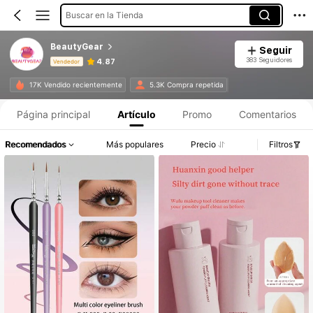
Buscar en la Tienda
BeautyGear
Seguir
383 Seguidores
4.87
Vendedor
Información del producto: Divulgación de precios, detalles de ventas y existencias.
17K Vendido recientemente
5.3K Compra repetida
Página principal
Artículo
Promo
Comentarios
Recomendados
Más populares
Precio
Filtros