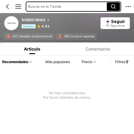
Buscar en la Tienda
SHENG MIAO
Seguir
101 Seguidores
4.93
Vendedor
Información del producto: Divulgación de precios, detalles de ventas y existencias.
972 Vendido recientemente
395 Compra repetida
Artículo
Comentarios
Recomendados
Más populares
Precio
Filtros
No hay coincidencias
Por favor inténtelo de nuevo.