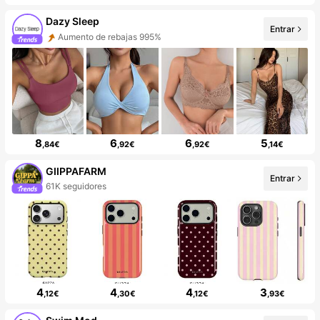
Dazy Sleep
Entrar
Aumento de rebajas 995%
8
6
6
5
,84€
,92€
,92€
,14€
GIIPPAFARM
Entrar
61K seguidores
4
4
4
3
,12€
,30€
,12€
,93€