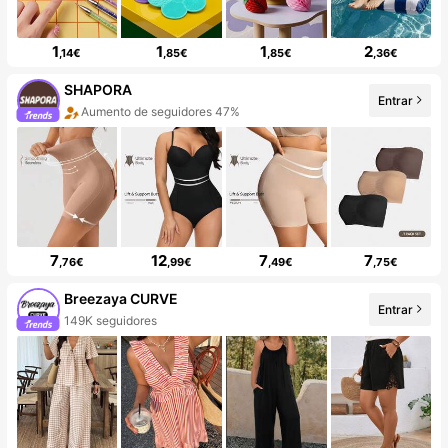
1
1
1
2
,14€
,85€
,85€
,36€
SHAPORA
Entrar
Aumento de seguidores 47%
7
12
7
7
,76€
,99€
,49€
,75€
Breezaya CURVE
Entrar
149K seguidores