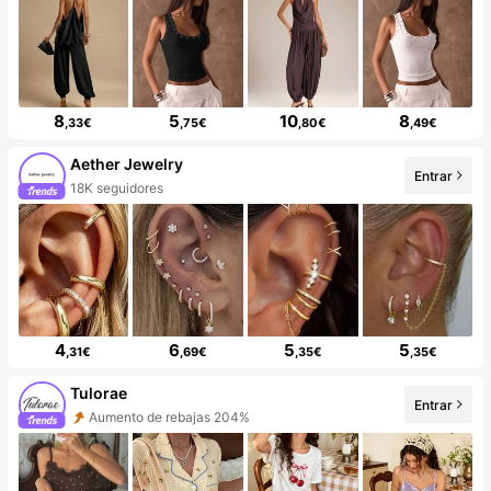
8
5
10
8
,33€
,75€
,80€
,49€
Aether Jewelry
Entrar
18K seguidores
4
6
5
5
,31€
,69€
,35€
,35€
Tulorae
Entrar
Aumento de rebajas 204%