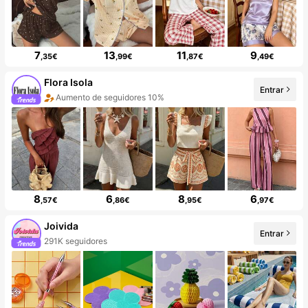
7
13
11
9
,35€
,99€
,87€
,49€
Flora Isola
Entrar
Aumento de seguidores 10%
8
6
8
6
,57€
,86€
,95€
,97€
Joivida
Entrar
291K seguidores