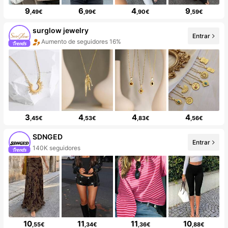
9
6
4
9
,49€
,99€
,90€
,59€
surglow jewelry
Entrar
Aumento de seguidores 16%
3
4
4
4
,45€
,53€
,83€
,56€
SDNGED
Entrar
140K seguidores
10
11
11
10
,55€
,34€
,36€
,88€