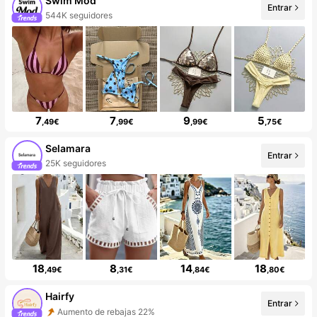
Swim Mod
Entrar
544K seguidores
7
7
9
5
,49€
,99€
,99€
,75€
Selamara
Entrar
25K seguidores
18
8
14
18
,49€
,31€
,84€
,80€
Hairfy
Entrar
Aumento de rebajas 22%