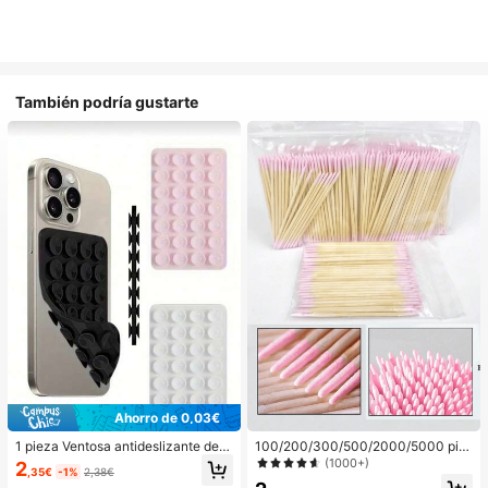
También podría gustarte
Ahorro de 0,03€
1 pieza Ventosa antideslizante de si
100/200/300/500/2000/5000 pie
licona para teléfono, 28 piezas Vent
zas/20 piezas Palitos aplicadores d
(1000+)
2
,35€
-1%
2,38€
osas de silicona (almohadillas auto
e esmalte de uñas de doble extrem