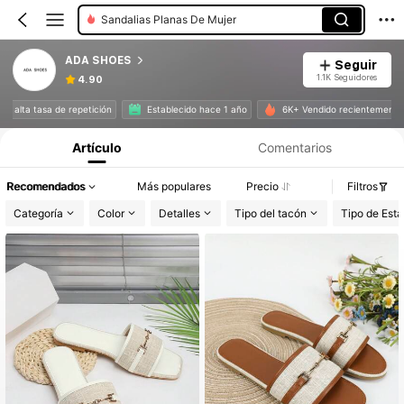
Sandalias Planas De Mujer
ADA SHOES
Seguir
1.1K Seguidores
4.90
Información del producto: Divulgación de precios, detalles de ventas y existencias.
 con alta tasa de repetición
Establecido hace 1 año
6K+ Vendido recientement
Artículo
Comentarios
Recomendados
Más populares
Precio
Filtros
Categoría
Color
Detalles
Tipo del tacón
Tipo de Est