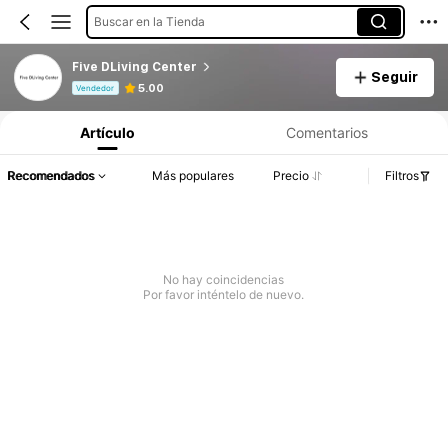
Buscar en la Tienda
Five DLiving Center
Seguir
Información del producto: Divulgación de precios, detalles de ventas y existencias.
5.00
Vendedor
Artículo
Comentarios
Recomendados
Más populares
Precio
Filtros
No hay coincidencias
Por favor inténtelo de nuevo.