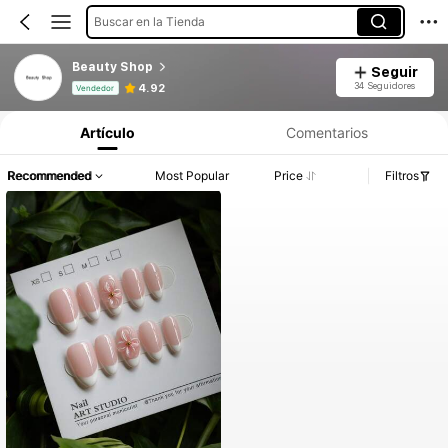
Buscar en la Tienda
Beauty Shop
Seguir
Información del producto: Divulgación de precios, detalles de ventas y existencias.
34 Seguidores
4.92
Vendedor
Artículo
Comentarios
Recommended
Most Popular
Price
Filtros