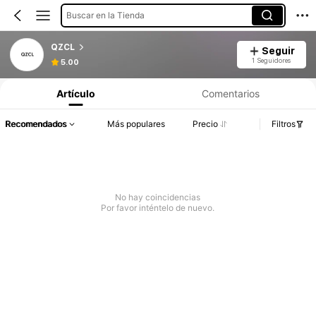
Buscar en la Tienda
QZCL
Seguir
Información del producto: Divulgación de precios, detalles de ventas y existencias.
1 Seguidores
5.00
Artículo
Comentarios
Recomendados
Más populares
Precio
Filtros
No hay coincidencias
Por favor inténtelo de nuevo.