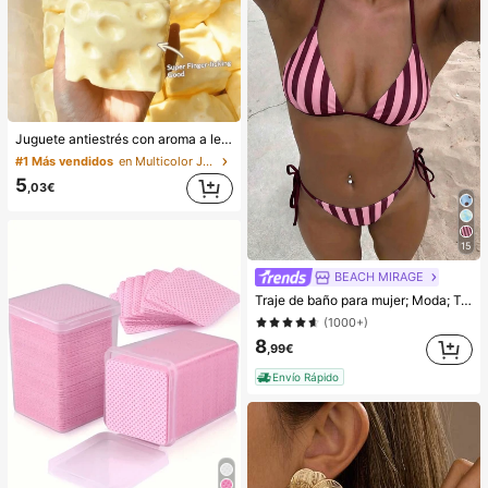
Juguete antiestrés con aroma a leche dulce de TPR suave y esponjoso con forma de dumpling, adorno divertido y lindo de 5 cm para apretar, regalo práctico y de moda, adecuado para cumpleaños, Pascua, Halloween, Navidad y varios regalos de fiesta, mejora el estado de ánimo
#1 Más vendidos
en Multicolor Juguetes para apretar para adolescen
5
,03€
15
BEACH MIRAGE
Traje de baño para mujer; Moda; Traje de baño de dos piezas morado; Playa de verano; Conjunto de bikini; Estampado aleatorio. Vacaciones
(1000+)
8
,99€
Envío Rápido