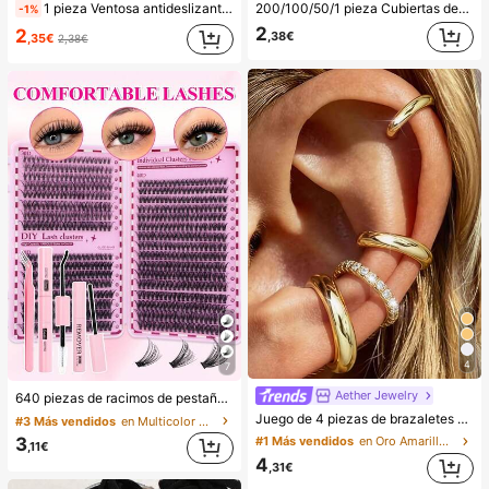
1 pieza Ventosa antideslizante de silicona para teléfono, 28 piezas Ventosas de silicona (almohadillas autoadhesivas), Antipega para teléfono, Almohadilla de succión para banco de energía de teléfono (Compatible con iPhone, teléfonos Android), Regalo de cumpleaños, Soporte para teléfono para familia/amigos, Soporte para teléfono, Accesorios para teléfono
200/100/50/1 pieza Cubiertas desechables de película adherente para alimentos, cubiertas para cabezal de ducha, bolsas desechables multiusos, cubiertas desechables para zapatos, película adherente de cocina reforzada, cubiertas de preservación de alimentos para refrigerador doméstico, cubiertas elásticas, uso diario
-1%
2
2
,38€
,35€
2,38€
4
7
Aether Jewelry
640 piezas de racimos de pestañas postizas de visón sintético DIY, rizo D, voluminosas y esponjosas, longitud mixta de 8-16mm, adecuadas para todos los looks de maquillaje. Pegamento, removedor y pinzas disponibles según la necesidad. Ligeras, reutilizables y rentables, adecuadas para principiantes, aplicables a varias ocasiones, hermosas
Juego de 4 piezas de brazaletes de oreja minimalistas con circonita cúbica - Se pueden apilar, sin necesidad de perforación, adecuado para uso diario en la oficina (Juego de 4 piezas, no 4 pares), regalo para ella
#3 Más vendidos
en Multicolor Kits de pestañas postizas y adhesivo
3
#1 Más vendidos
en Oro Amarillo Pendientes De Mujer
,11€
4
,31€