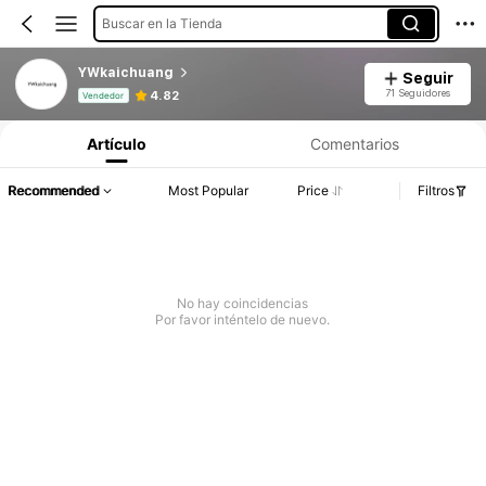
Buscar en la Tienda
YWkaichuang
Seguir
Información del producto: Divulgación de precios, detalles de ventas y existencias.
71 Seguidores
4.82
Vendedor
Artículo
Comentarios
Recommended
Most Popular
Price
Filtros
No hay coincidencias
Por favor inténtelo de nuevo.