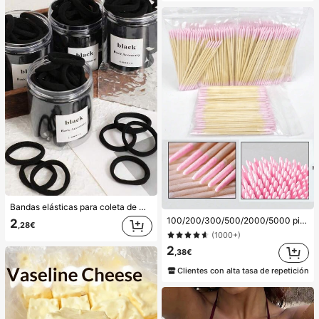
Bandas elásticas para coleta de mujer, bandas para el cabello, accesorios para el cabello, bandas deportivas para el cabello, accesorios de belleza para el cabello en casa, adecuadas para verano, vacaciones, viajes. (10/20/50/100/200)
100/200/300/500/2000/5000 piezas/20 piezas Palitos aplicadores de esmalte de uñas de doble extremo, herramientas aplicadoras de maquillaje de cejas de doble extremo pequeñas, aproximadamente 100 piezas/paquete (opciones de empaque 1/2/3/5 paquetes), multifuncionales
2
,28€
(1000+)
2
,38€
Clientes con alta tasa de repetición