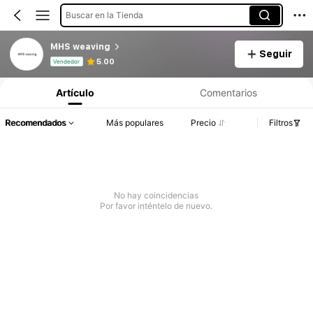
Buscar en la Tienda
MHS weaving
Seguir
Información del producto: Divulgación de precios, detalles de ventas y existencias.
5.00
Vendedor
Artículo
Comentarios
Recomendados
Más populares
Precio
Filtros
No hay coincidencias
Por favor inténtelo de nuevo.