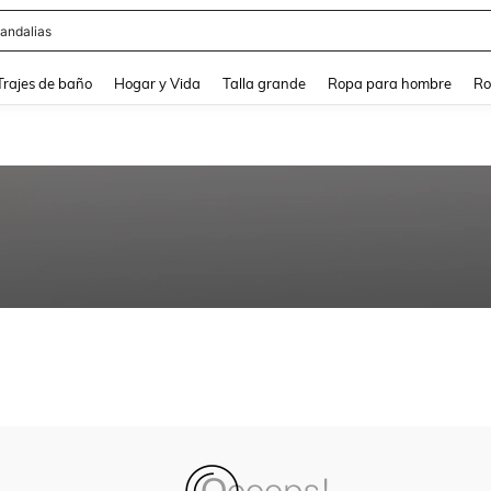
andalias
and down arrow keys to navigate search Búsqueda Reciente and Buscar y Encontr
Trajes de baño
Hogar y Vida
Talla grande
Ropa para hombre
Ro