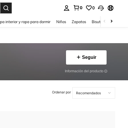
0
0
ar. Press Enter to select.
pa interior y ropa para dormir
Niños
Zapatos
Bisutería Y Accesorio
Seguir
Información del producto
Ordenar por