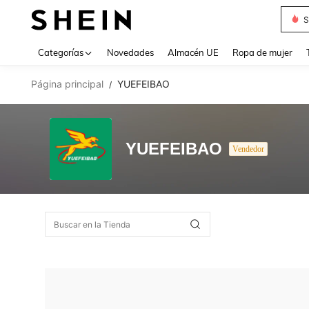
S
Use up 
Categorías
Novedades
Almacén UE
Ropa de mujer
Página principal
YUEFEIBAO
/
YUEFEIBAO
Vendedor