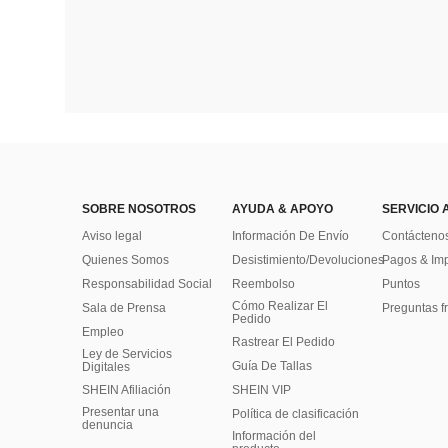
SOBRE NOSOTROS
AYUDA & APOYO
SERVICIO 
Aviso legal
Información De Envío
Contácteno
Quienes Somos
Desistimiento/Devoluciones
Pagos & Im
Responsabilidad Social
Reembolso
Puntos
Cómo Realizar El
Sala de Prensa
Preguntas f
Pedido
Empleo
Rastrear El Pedido
Ley de Servicios
Guía De Tallas
Digitales
SHEIN Afiliación
SHEIN VIP
Presentar una
Política de clasificación
denuncia
​Información del