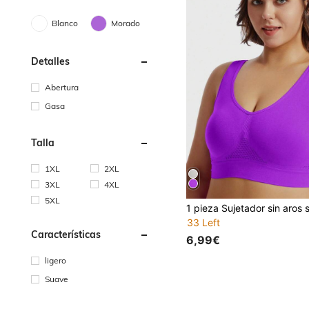
Blanco
Morado
Detalles
Abertura
Gasa
Talla
1XL
2XL
3XL
4XL
5XL
33 Left
Características
6,99€
ligero
Suave