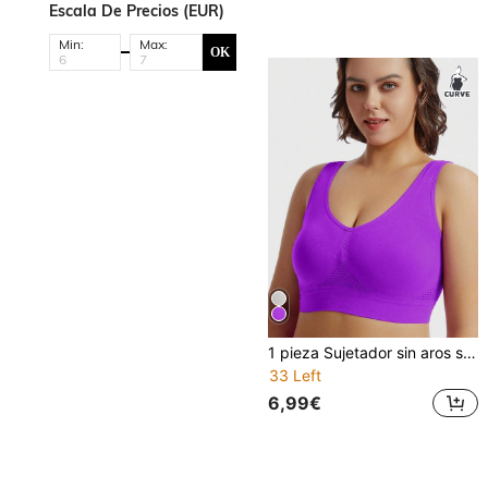
Escala De Precios (EUR)
Min:
Max:
OK
1 pieza Sujetador sin aros sin relleno sexy sin espalda cómodo para mujer talla grande [La talla es pequeña, por favor pida una talla talla grande grande]
33 Left
6,99€