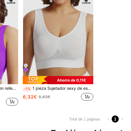
Ahorro de 0,11€
1 pieza Sujetador sin aros sin relleno sexy sin espalda cómodo para mujer talla grande [La talla es pequeña, por favor pida una talla talla grande grande]
1 pieza Sujetador sexy de espalda cómoda sin aros y sin relleno para mujer de talla grande [Talla pequeña, por favor pida una talla talla grande grande]
-1%
6,32€
6,43€
1
Total de 1 páginas