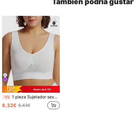
También podría gustar
Ahorro de 0,11€
1 pieza Sujetador sexy de espalda cómoda sin aros y sin relleno para mujer de talla grande [Talla pequeña, por favor pida una talla talla grande grande]
-1%
6,32€
6,43€