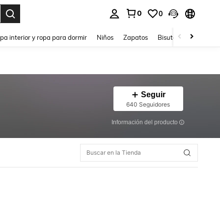
0
0
ar. Press Enter to select.
pa interior y ropa para dormir
Niños
Zapatos
Bisutería Y Accesorio
Seguir
640 Seguidores
Información del producto