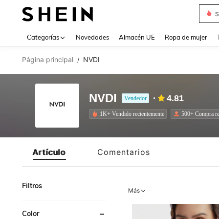
S
Use up 
Categorías
Novedades
Almacén UE
Ropa de mujer
Página principal
NVDI
/
NVDI
4.81
Vendedor
1K+ Vendido recientemente
500+ Compra re
Artículo
Comentarios
Filtros
Más
Color