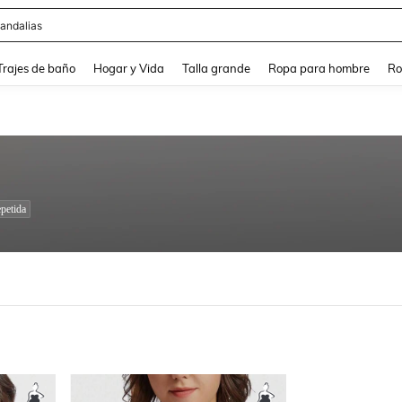
andalias
and down arrow keys to navigate search Búsqueda Reciente and Buscar y Encontr
Trajes de baño
Hogar y Vida
Talla grande
Ropa para hombre
Ro
petida