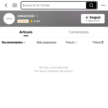
Buscar en la Tienda
HENGXIANF
Seguir
Información del producto: Divulgación de precios, detalles de ventas y existencias.
6 Seguidores
4.93
Vendedor
Artículo
Comentarios
Recomendados
Más populares
Precio
Filtros
No hay coincidencias
Por favor inténtelo de nuevo.