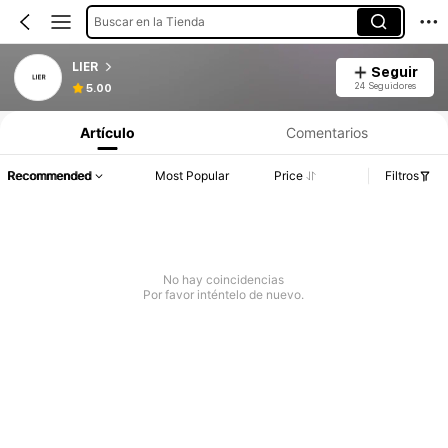
Buscar en la Tienda
LIER
Seguir
Información del producto: Divulgación de precios, detalles de ventas y existencias.
24 Seguidores
5.00
Artículo
Comentarios
Recommended
Most Popular
Price
Filtros
No hay coincidencias
Por favor inténtelo de nuevo.