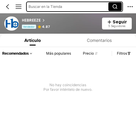
Buscar en la Tienda
HEBREEZE
Seguir
Información del producto: Divulgación de precios, detalles de ventas y existencias.
5 Seguidores
4.87
Vendedor
Artículo
Comentarios
Recomendados
Más populares
Precio
Filtros
No hay coincidencias
Por favor inténtelo de nuevo.