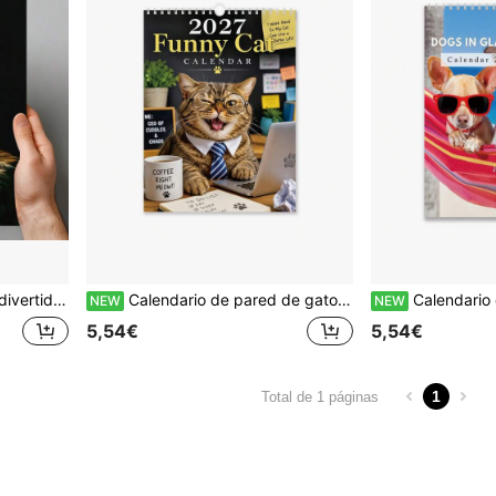
ara amantes de los pollos, regalo de Navidad, regalo de Año Nuevo
Calendario de pared de gatos divertidos 2027, calendario mensual de gatos lindos, 12 ilustraciones de arte creativo, decoración de pared para el hogar, regalo de Navidad y Año Nuevo
Calendario de pared 2027 con perro usando gafas, planificador mensual divertido, mode
NEW
NEW
5,54€
5,54€
1
Total de 1 páginas