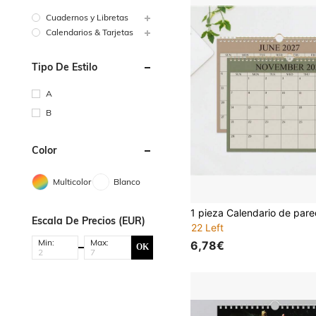
Cuadernos y Libretas
Calendarios & Tarjetas
Tipo De Estilo
A
B
Color
Multicolor
Blanco
#5 Más vendidos
22 Left
#5 Más vendidos
#5 Más vendidos
Escala De Precios (EUR)
22 Left
22 Left
#5 Más vendidos
Min:
Max:
6,78€
OK
22 Left