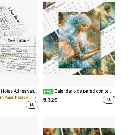
50 Páginas/Libro Notas Adhesivas para Reseñas de Libros, Bloc de Notas Autoadhesivo, Tarjetas de Reseña de Libros, Diario de Lectura Portátil, Marcadores de Lectura Creativos, Regalo para Lectores, Múltiples Tamaños Disponibles, Suministros Escolares, Regreso a la Escuela
Calendario de pared con tema de hadas de ensueño 2027, 12 hermosas páginas mensuales con ilustraciones artísticas, calendario de pared de elfos del bosque, decoración de pared para el hogar, calendario anual, regalo de Año Nuevo
NEW
en Papel Notas Adhesivas
5,32€