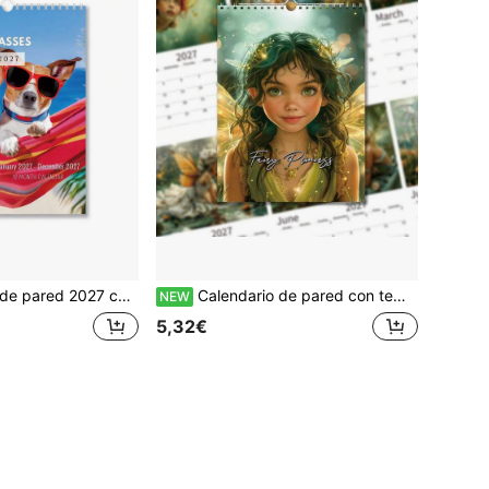
rno y lindo de perro, 12 ilustraciones creativas, decoración de pared para el hogar, regalo de Año Nuevo, regalo de Navidad
Calendario de pared con tema de princesa de hadas soñadora 2027, 12 páginas mensuales con ilustraciones artísticas estéticas, calendario colgante de pared, decoración de pared para el hogar, regalo de Año Nuevo, planificador de calendario anual
NEW
5,32€