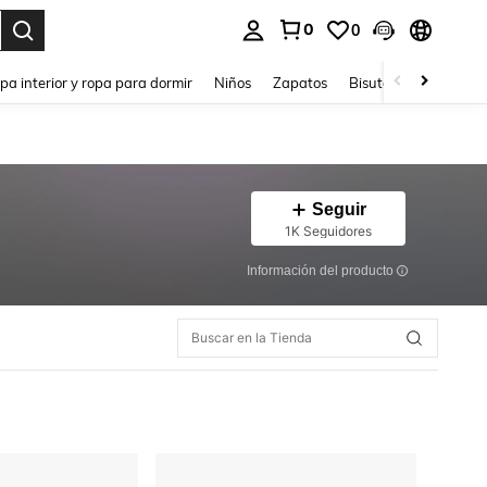
0
0
ar. Press Enter to select.
pa interior y ropa para dormir
Niños
Zapatos
Bisutería Y Accesorio
Seguir
1K Seguidores
Información del producto