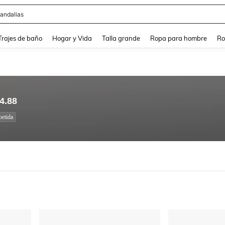
andalias
and down arrow keys to navigate search Búsqueda Reciente and Buscar y Encontr
Trajes de baño
Hogar y Vida
Talla grande
Ropa para hombre
Ro
4.88
etida