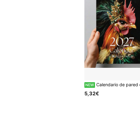
Calendario de pared divertido de pollos 2027, calendario mensual con citas humorísticas, 12 ilustraciones creativas de gallinas, decoración del hogar con tema de pollos, regalo creativo p
NEW
5,32€