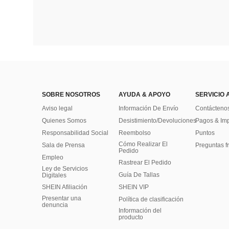
SOBRE NOSOTROS
AYUDA & APOYO
SERVICIO 
Aviso legal
Información De Envío
Contácteno
Quienes Somos
Desistimiento/Devoluciones
Pagos & Im
Responsabilidad Social
Reembolso
Puntos
Cómo Realizar El
Sala de Prensa
Preguntas f
Pedido
Empleo
Rastrear El Pedido
Ley de Servicios
Guía De Tallas
Digitales
SHEIN Afiliación
SHEIN VIP
Presentar una
Política de clasificación
denuncia
​Información del
producto