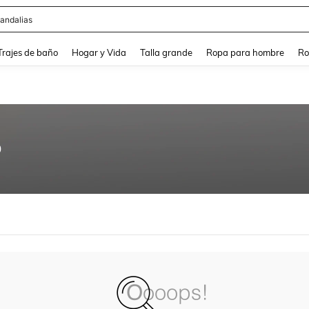
andalias
and down arrow keys to navigate search Búsqueda Reciente and Buscar y Encontr
Trajes de baño
Hogar y Vida
Talla grande
Ropa para hombre
Ro
0