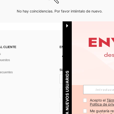
No hay coincidencias. Por favor inténtalo de nuevo.
AL CLIENTE
ENCUÉNTRANOS EN
s
puestos
SUSCRÍBETE PARA RECIBIR OFERTA
recuentes
PARA NUEVOS USUARIOS
ES + 34
Acepto el 
Térm
Política de pr
ES + 34
Me gustaría re