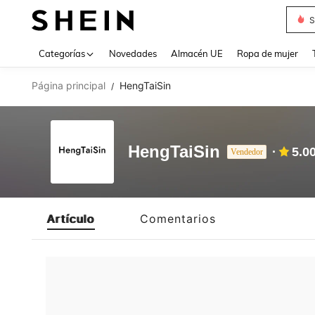
S
Use up 
Categorías
Novedades
Almacén UE
Ropa de mujer
Página principal
HengTaiSin
/
HengTaiSin
5.0
Vendedor
Artículo
Comentarios