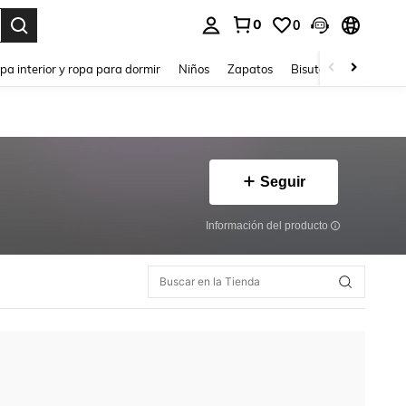
0
0
ar. Press Enter to select.
pa interior y ropa para dormir
Niños
Zapatos
Bisutería Y Accesorio
Seguir
Información del producto