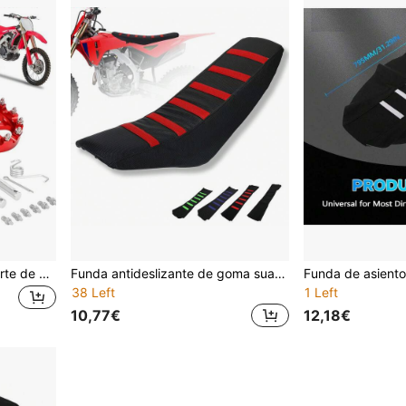
Estribos dentados con resorte de aleación de aluminio 6061 mecanizados por CNC para motocicleta mini Suzuki KX KLX 50cc-250cc CT200U, SSR Apollo RFZ TaoTao Lifan Kayo Coolster Dirt Bike
Funda antideslizante de goma suave universal para asiento de motocicleta, adecuada para Suzuki, Kawasaki, etc. Motos de cross de 50cc-250cc, ATVs, motocicletas todoterreno, bicicletas todoterreno, bicicletas de montaña y otros entusiastas de deportes al aire libre
38 Left
1 Left
10,77€
12,18€