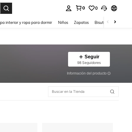
0
0
ar. Press Enter to select.
pa interior y ropa para dormir
Niños
Zapatos
Bisutería Y Accesorio
Seguir
98 Seguidores
Información del producto