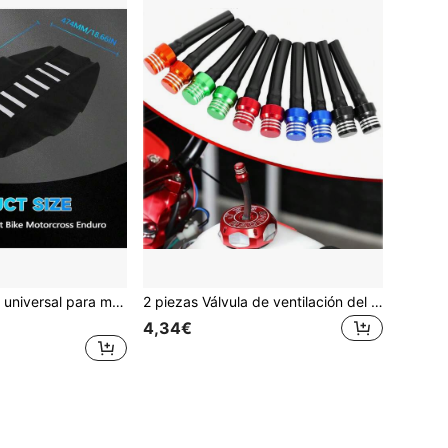
Funda de asiento universal para moto de cross compatible con CRF, YZF, YZ, EXC, SX, KLX, KX, TTR y la mayoría de motos de cross, ATVs, motos todoterreno, motos de motocross, motos deportivas todoterreno, motos de montaña, suave y cómoda
2 piezas Válvula de ventilación del tanque de aceite universal CNC con manguera de respiradero y bola de retención, respiradero de aluminio adecuado para ATV, motocicleta, motocross, quad, buggy y supermoto de 50cc, 110cc, 70cc, 125cc
4,34€