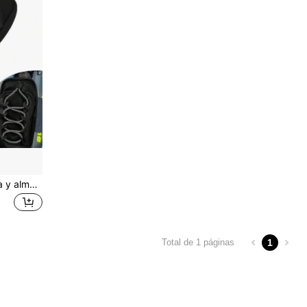
Bolsa de brazo para batería y almacenamiento frontal de cuadro de bicicleta eléctrica todoterreno, compatible con la mayoría de las bicicletas eléctricas todoterreno como Tutti Soleil 01/Surron Light Ultra Hyper Bee/E Ride Pro S SS SR/Talaria MX3 MX4 MX5
1
Total de 1 páginas