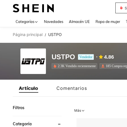
S
Use up 
Categorías
Novedades
Almacén UE
Ropa de mujer
Página principal
USTPO
/
USTPO
4.86
Vendedor
2.3K Vendido recientemente
185 Compra rep
Artículo
Comentarios
Filtros
Más
Categoría