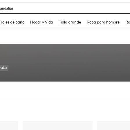
andalias
and down arrow keys to navigate search Búsqueda Reciente and Buscar y Encontr
Trajes de baño
Hogar y Vida
Talla grande
Ropa para hombre
Ro
etida