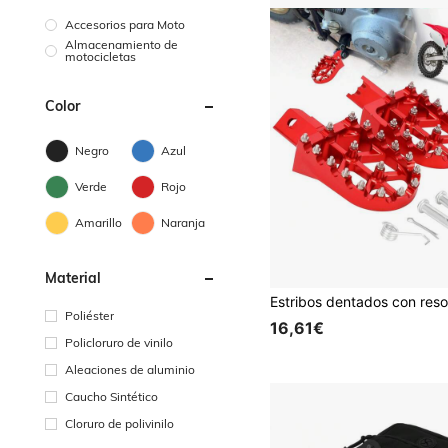
Accesorios para Moto
Almacenamiento de
motocicletas
Color
Negro
Azul
Verde
Rojo
Amarillo
Naranja
Material
Poliéster
16,61€
Policloruro de vinilo
Aleaciones de aluminio
Caucho Sintético
Cloruro de polivinilo