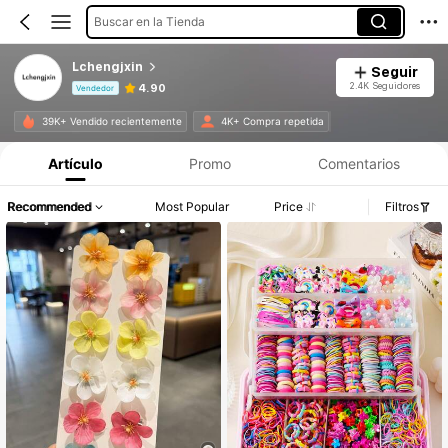
Buscar en la Tienda
Lchengjxin
Seguir
2.4K Seguidores
4.90
Vendedor
Información del producto: Divulgación de precios, detalles de ventas y existencias.
39K+ Vendido recientemente
4K+ Compra repetida
Artículo
Promo
Comentarios
Recommended
Most Popular
Price
Filtros