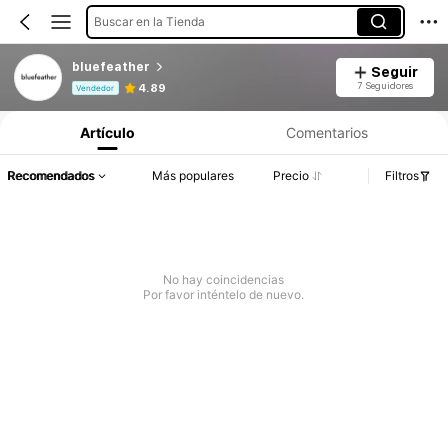
Buscar en la Tienda
bluefeather
Seguir
Información del producto: Divulgación de precios, detalles de ventas y existencias.
7 Seguidores
4.89
Vendedor
Artículo
Comentarios
Recomendados
Más populares
Precio
Filtros
No hay coincidencias
Por favor inténtelo de nuevo.