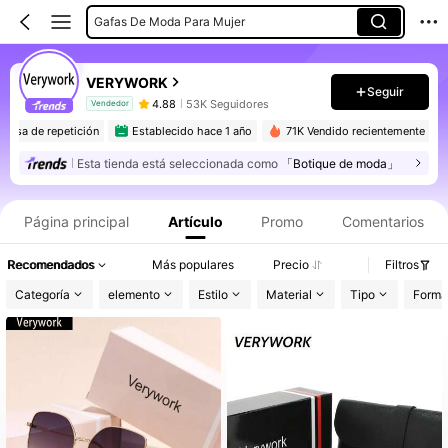
Gafas De Moda Para Mujer
Gafas De Mujer
VERYWORK
Seguir
4.88
53K Seguidores
Vendedor
a tasa de repetición
Establecido hace 1 año
71K Vendido recientemente
Esta tienda está seleccionada como
「Botique de moda」
Información del producto: Divulgación de precios, detalles de ventas y existencias.
Página principal
Artículo
Promo
Comentarios
Recomendados
Más populares
Precio
Filtros
Categoría
elemento
Estilo
Material
Tipo
Forma