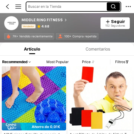
Buscar en la Tienda
MIDDLE RING FITNESS
Seguir
152 Seguidores
4.68
Vendedor
Información del producto: Divulgación de precios, detalles de ventas y existencias.
7K+ Vendido recientemente
100+ Compra repetida
Artículo
Comentarios
Recommended
Most Popular
Price
Filtros
Ahorro de 0,01€