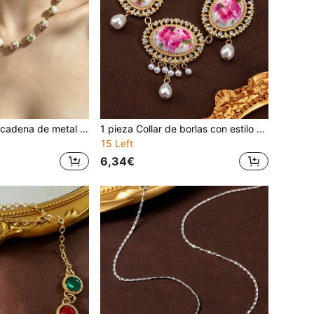
1 pieza Collar de cadena de metal y cuentas de cerámica con estampado floral retro de moda, elegante de alta gama
1 pieza Collar de borlas con estilo de palacio, adornado con cristales, flores y perlas imitación, retro y lujoso
15 Left
6,34€