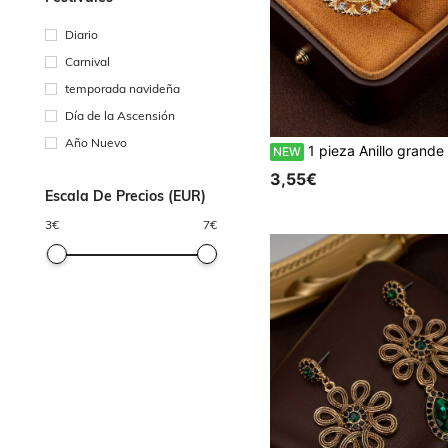
Diario
Carnival
temporada navideña
Día de la Ascensión
Año Nuevo
1 pieza Anillo grande de estilo palacio exagerado con trabajo pesado, elegante, lujoso, vintage, con estampado floral 
NEW
3,55€
Escala De Precios (EUR)
3
€
7
€