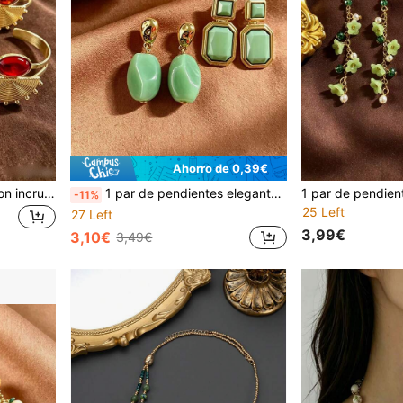
Ahorro de 0,39€
1 pieza Pulsera de resina con incrustaciones de metal pesado, diseño geométrico exagerado en forma de abanico, estilo retro elegante de alta gama, colores verde, rojo, negro, blanco, fucsia y marrón, personalizada
1 par de pendientes elegantes y lujosos de estilo francés con diseño geométrico asimétrico de resina en formas de cuadrado, rombo y óvalo, de moda y con estilo retro
-11%
25 Left
27 Left
3,99€
3,10€
3,49€