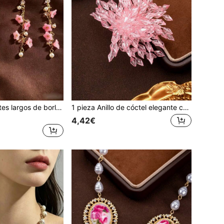
1 par de pendientes largos de borla de cristal de vidrio con lirio del valle verde y rosa, estilo vintage de moda, de lujo y alta gama
1 pieza Anillo de cóctel elegante con borlas en forma de fuegos artificiales de color rosa pálido, cristales falsos y cuentas, adecuado para bodas, banquetes y fiestas, como regalo
4,42€