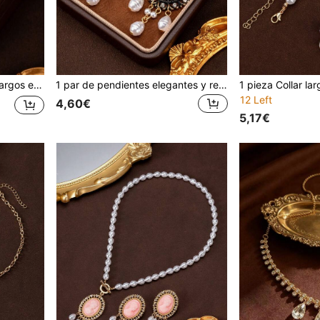
entos, con brillantes de strass, artesanía pesada
1 par de pendientes elegantes y retro con forma de flor, con perlas falsas, cristales de imitación y borlas con cuentas
12 Left
4,60€
5,17€