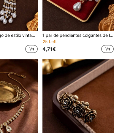
1 pieza Collar largo de estilo vintage elegante con cuentas de perlas falsas, estampado floral ovalado y brillantes rhinestones, con borlas exageradas
1 par de pendientes colgantes de lujo retro con perla falsa y estampado floral con diamantes en forma de elipse, pendientes llamativos exagerados con borlas
25 Left
4,71€