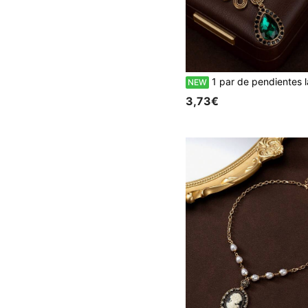
1 par de pendientes largos exagerados de gran tamaño, estilo vintage elegante y de lujo, con vidrio verde en forma de lágrima y flor, multi-elem
NEW
3,73€