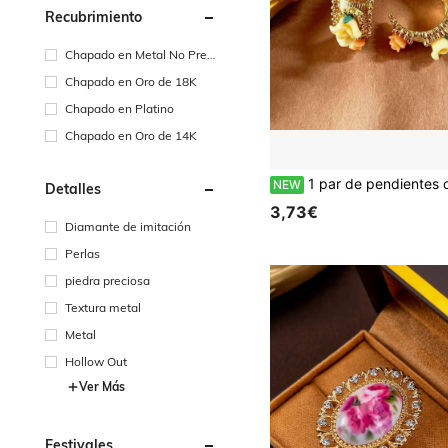
Recubrimiento
Chapado en Metal No Preci
oso
Chapado en Oro de 18K
Chapado en Platino
Chapado en Oro de 14K
1 par de pendientes de lujo retro y románticos con elemento metálico tallado, con incrustaciones florales y lunares, adecuados para uso diario, v
NEW
Detalles
3,73€
Diamante de imitación
Perlas
piedra preciosa
Textura metal
Metal
Hollow Out
Ver Más
Festivales