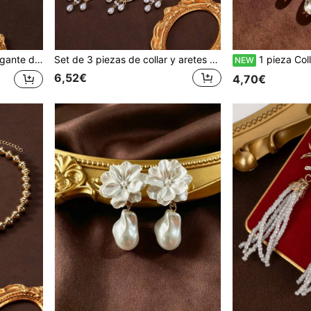
tas, estilo vintage elegante y de moda
Set de 3 piezas de collar y aretes con colgante de retrato, borlas y adornos de perlas falsas y rhinestones en estilo vintage elegante y lujoso, en estilo barroco
1 pieza Collar colgante de aleación de estilo coreano nuevo c
NEW
6,52€
4,70€