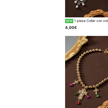
1 pieza Collar con colgante de retrato con forma de flor, perlas falsas, strass brillante y borla de cuen
NEW
4,00€