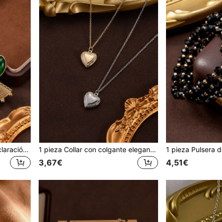
1 par de pendientes de declaración personalizados de resina verde con diseño geométrico exagerado, elegante y de alta gama con estilo retro y moderno
1 pieza Collar con colgante elegante de estilo retro tipo relicario, diseño unisex, se puede abrir
3,67€
4,51€