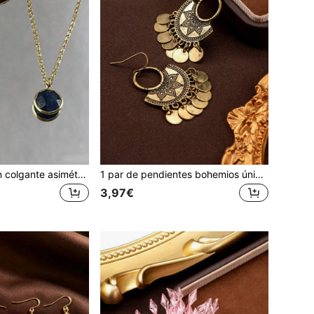
1 pieza Collar con colgante asimétrico redondo tallado de cristal natural de color verde agua vintage estilo aquamarina
1 par de pendientes bohemios únicos con diseño tallado redondo y borla retro chic
3,97€