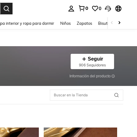
0
0
ar. Press Enter to select.
pa interior y ropa para dormir
Niños
Zapatos
Bisutería Y Accesorio
Seguir
906 Seguidores
Información del producto