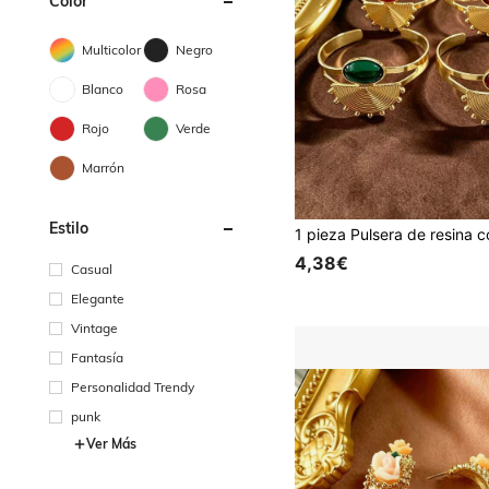
Color
Multicolor
Negro
Blanco
Rosa
Rojo
Verde
Marrón
Estilo
4,38€
Casual
Elegante
Vintage
Fantasía
Personalidad Trendy
punk
Ver Más