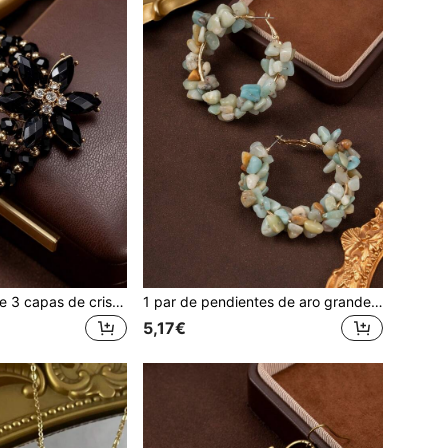
1 pieza Pulsera de 3 capas de cristal con cuentas, incrustada con diamante de imitación, de estilo vintage y elegante con diseño floral, adecuada para banquetes, vacaciones y fiestas
1 par de pendientes de aro grandes elegantes y versátiles con cristal natural vintage asimétrico de color turquesa
5,17€