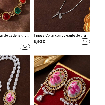
ciones de resina y strass, estilo vintage francés retro geométrico
1 pieza Collar con colgante de cruz y Virgen María vintage elegante y de moda, cadena plana rectangular
3,93€