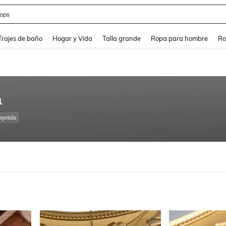
ops
and down arrow keys to navigate search Búsqueda Reciente and Buscar y Encontr
Trajes de baño
Hogar y Vida
Talla grande
Ropa para hombre
Ro
1
petida