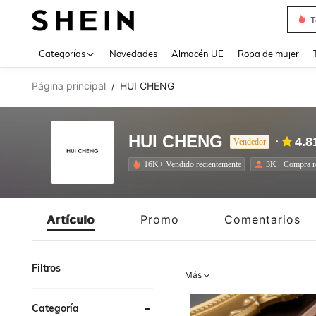
T
Use up 
Categorías
Novedades
Almacén UE
Ropa de mujer
Página principal
HUI CHENG
/
HUI CHENG
4.8
Vendedor
16K+ Vendido recientemente
3K+ Compra re
Artículo
Promo
Comentarios
Filtros
Más
Categoría