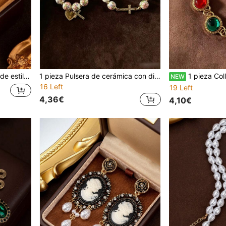
geométrico ovalado y adornado con strass
1 pieza Pulsera de cerámica con diseño floral pintado a mano en tonos pastel, elegante y vintage, con cuentas y elementos dorados, diseño minimalista y exquisito, apta para uso diario y desplazamientos, collar
1 pieza Collar de cadena gruesa con incrusta
NEW
16 Left
19 Left
4,36€
4,10€