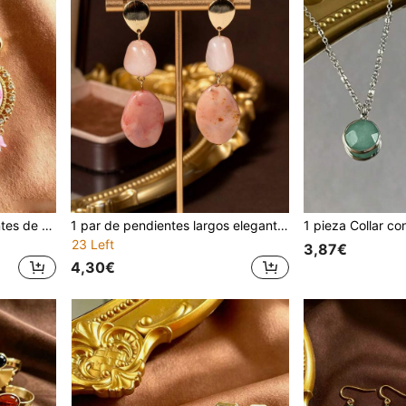
1 par de pendientes elegantes de estilo palacio con borlas florales vintage de lujo, cuentas de strass y longitud hasta el hombro
1 par de pendientes largos elegantes y personalizados con cuentas de piedra sintética, diseño geométrico asimétrico en forma de lágrima de metal, estilo vintage de moda, adecuados para uso diario, regalo y vacaciones
23 Left
3,87€
4,30€