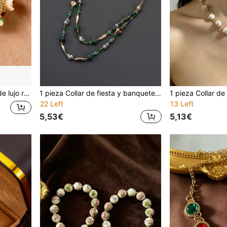
acaciones, fiestas y días festivos de las mujeres
1 pieza Collar de fiesta y banquete elegante de varias capas con diseño geométrico de metal resistente, cuentas de vidrio verde y perlas falsas asimétricas, estilo vintage de alta gama
22 Left
13 Left
5,53€
5,13€