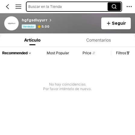
Buscar en la Tienda
hgfgsdluyurr
Seguir
Información del producto: Divulgación de precios, detalles de ventas y existencias.
5.00
Vendedor
Artículo
Comentarios
Recommended
Most Popular
Price
Filtros
No hay coincidencias
Por favor inténtelo de nuevo.