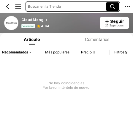
Buscar en la Tienda
CloudAlong
Seguir
Información del producto: Divulgación de precios, detalles de ventas y existencias.
25 Seguidores
4.94
Vendedor
Artículo
Comentarios
Recomendados
Más populares
Precio
Filtros
No hay coincidencias
Por favor inténtelo de nuevo.