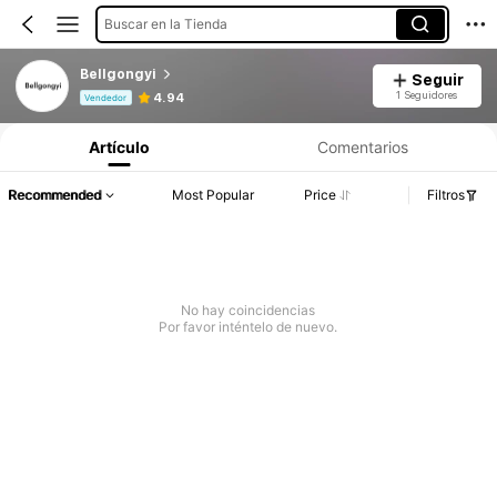
Buscar en la Tienda
Bellgongyi
Seguir
Información del producto: Divulgación de precios, detalles de ventas y existencias.
1 Seguidores
4.94
Vendedor
Artículo
Comentarios
Recommended
Most Popular
Price
Filtros
No hay coincidencias
Por favor inténtelo de nuevo.