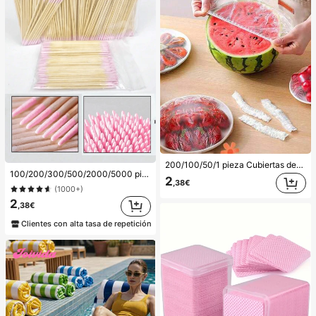
200/100/50/1 pieza Cubiertas desechables de película adherente para alimentos, cubiertas para cabezal de ducha, bolsas desechables multiusos, cubiertas desechables para zapatos, película adherente de cocina reforzada, cubiertas de preservación de alimentos para refrigerador doméstico, cubiertas elásticas, uso diario
100/200/300/500/2000/5000 piezas/20 piezas Palitos aplicadores de esmalte de uñas de doble extremo, herramientas aplicadoras de maquillaje de cejas de doble extremo pequeñas, aproximadamente 100 piezas/paquete (opciones de empaque 1/2/3/5 paquetes), multifuncionales
2
,38€
(1000+)
2
,38€
Clientes con alta tasa de repetición