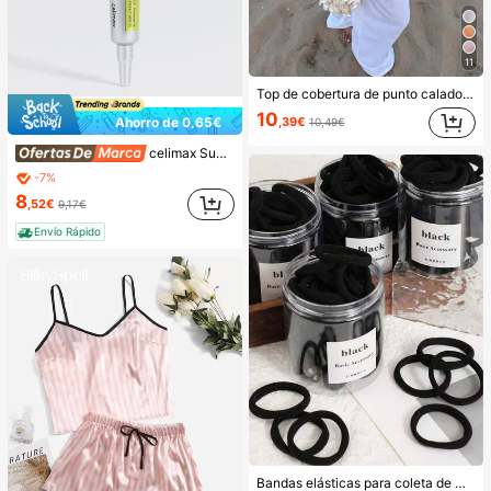
11
Top de cobertura de punto calado de color liso, ligero y brillante, estilo casual y sexy para mujer, con mangas de murciélago, dobladillo asimétrico y estilo capa, para vacaciones de verano en la playa, festival de música, vacaciones en el campo, citas casuales en la calle y ropa de resort
10
Ahorro de 0,65€
,39€
10,49€
celimax Sueros y tratamiento facial
-7%
8
,52€
9,17€
Envío Rápido
Bandas elásticas para coleta de mujer, bandas para el cabello, accesorios para el cabello, bandas deportivas para el cabello, accesorios de belleza para el cabello en casa, adecuadas para verano, vacaciones, viajes. (10/20/50/100/200)