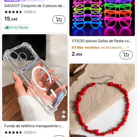
GAOVOT Conjunto de 2 piezas de verano para mujer, top de camiseta y shorts ajustados de cintura alta, adecuado para correr, entrenamiento, yoga, fitness elegante
(1000+)
15
,24€
Envío Rápido
1/15/30 piezas Gafas de fiesta con luz, Gafas de fiesta fluorescentes, Gafas de fiesta de neón de colores brillantes, Gafas luminosas que cambian de color, Adecuadas para bares, KTVs, fiestas y cabinas fotográficas, conciertos - Material de plástico, sin necesidad de energía - Sin plumas, Halloween
#3 Más vendidos
en Accesorios de fiesta
2
,45€
Funda de teléfono transparente con absorción magnética a prueba de golpes, compatible con iPhone 17 Pro Max/17 Pro/17 Air/17/16 Pro Max/16 Pro/16 Plus/16 E/16/15 Pro Max/15 Pro/15 Plus/15/14 Pro Max/14 Pro/14 Plus/14/13 Pro Max/13/13 Pro/13 Mini/12 Pro Max/12/12 Pro/12 Mini/11/11 Pro/11 Pro Max/Xs/X/Xr/Xs Max/7 Plus/8 Plus/7g/8g, esquinas a prueba de golpes, compatible con, regalo de primavera, cumpleaños, profesional, vuelta al colegio
(1000+)