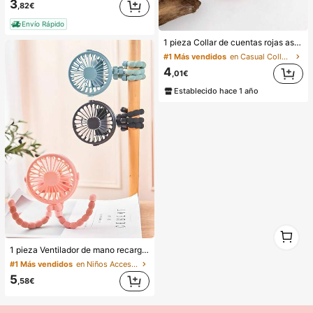
3
,82€
Envío Rápido
1 pieza Collar de cuentas rojas asimétrico elegante y vintage de estilo bohemio, adecuado para el uso diario o fiestas de las mujeres
#1 Más vendidos
en Casual Collares de cuentas para mujer
4
,01€
Establecido hace 1 año
1
1
1 pieza Ventilador de mano recargable con forma de pulpo, adecuado para el hogar, el transporte, el exterior, el ciclismo, adultos & niños, portátil multifunción con trípode, capacidad de batería: 500mAh (el trípode es frágil, por favor no lo retuerza excesivamente), imprescindible
#1 Más vendidos
en Niños Accesorios para cochecitos de bebé
5
,58€