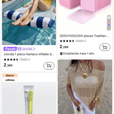
9
2000/1000/200 piezas Toallitas de limpieza de uñas - Almohadillas profesionales sin pelusa para quitar esmalte de uñas, paños de limpieza de gel UV, herramienta de limpieza sin aroma para preparación y acabado de manicura (Rosa) Uñas Suministros de uñas Artículos de uñas, Imprescindible
(1000+)
2
,28€
Joivida
Establecido hace 1 año
Joivida 1 pieza Hamaca inflable de piscina con malla - Tumbona de adulto a rayas, apta para vacaciones, fiestas y relajación, disponible en rosa, amarillo, blanco, verde, azul y otros colores, hamaca de exterior, esencial para la playa y la piscina, excelente para fotografía
(1000+)
2
,36€