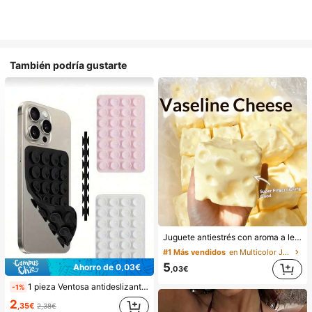
También podría gustarte
Juguete antiestrés con aroma a leche dulce de TPR suave y esponjoso con forma de dumpling, adorno divertido y lindo de 5 cm para apretar, regalo práctico y de moda, adecuado para cumpleaños, Pascua, Halloween, Navidad y varios regalos de fiesta, mejora el estado de ánimo
#1 Más vendidos
en Multicolor Juguetes para apretar para adolescen
5
Ahorro de 0,03€
,03€
1 pieza Ventosa antideslizante de silicona para teléfono, 28 piezas Ventosas de silicona (almohadillas autoadhesivas), Antipega para teléfono, Almohadilla de succión para banco de energía de teléfono (Compatible con iPhone, teléfonos Android), Regalo de cumpleaños, Soporte para teléfono para familia/amigos, Soporte para teléfono, Accesorios para teléfono
-1%
2
,35€
2,38€