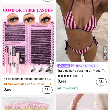
15
BEACH MIRAGE
Traje de baño para mujer; Moda; Traje de baño de dos piezas morado; Playa de verano; Conjunto de bikini; Estampado aleatorio. Vacaciones
7
(1000+)
Kit de extensiones de pestañas con pegamento de doble punta/640 racimos de pestañas postizas de visón sintético DIY, rizo D, gruesas y esponjosas, longitudes mixtas de 8-16mm, iluminan los ojos para todo tipo de maquillaje. Elige pegamento, removedor, pinzas según sea necesario. Ligero, reutilizable y rentable, apto para principiantes en muchas ocasiones, estético
8
,99€
#3 Más vendidos
en Multicolor Kits de pestañas postizas y adhesivo
Envío Rápido
3
,11€