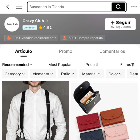
Buscar en la Tienda
Crazy Club
Seguir
102 Seguidores
4.92
Vendedor
Información del producto: Divulgación de precios, detalles de ventas y existencias.
10K+ Vendido recientemente
500+ Compra repetida
Artículo
Promo
Comentarios
Recommended
Most Popular
Price
Filtros
Category
elemento
Estilo
Material
Color
Detal