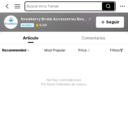
Buscar en la Tienda
Snowberry Bridal Accessories Boutique
Seguir
Información del producto: Divulgación de precios, detalles de ventas y existencias.
5.00
Vendedor
Artículo
Comentarios
Recommended
Most Popular
Price
Filtros
No hay coincidencias
Por favor inténtelo de nuevo.