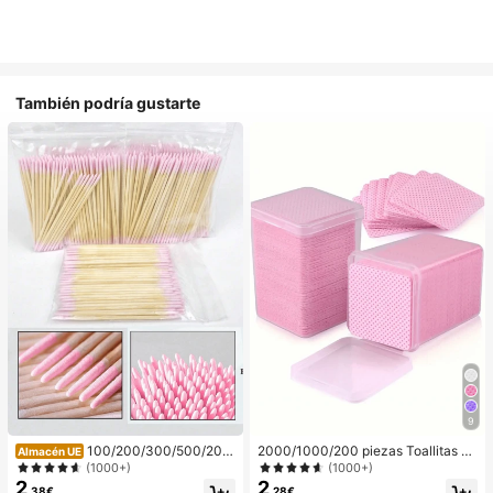
También podría gustarte
9
100/200/300/500/200
2000/1000/200 piezas Toallitas de
Almacén UE
0/5000 piezas/20 piezas Palitos a
limpieza de uñas - Almohadillas pro
(1000+)
(1000+)
plicadores de esmalte de uñas de d
fesionales sin pelusa para quitar es
2
2
,38€
,28€