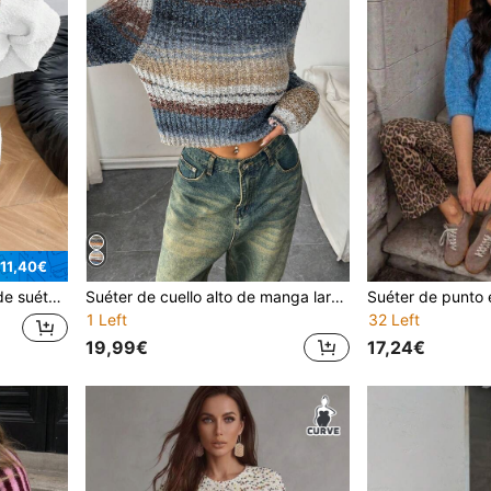
 11,40€
ponjoso, vestido corto sexy, vestido elegante para mujer, vestido blanco casual de otoño
Suéter de cuello alto de manga larga con bloques de color para mujer, casual de negocios
1 Left
32 Left
19,99€
17,24€