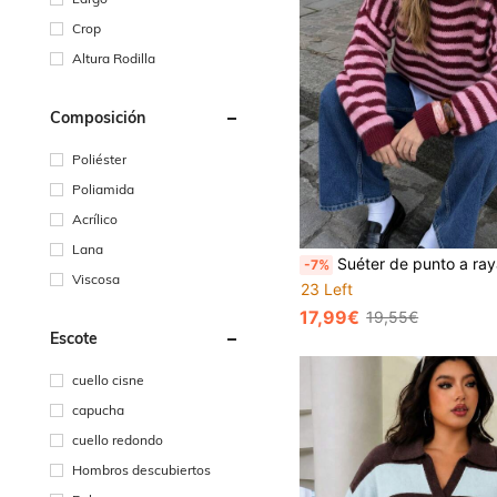
Crop
Altura Rodilla
Composición
Poliéster
Poliamida
Acrílico
Lana
Suéter de punto a rayas con cuello redondo y manga larga casual para mujer
-7%
Viscosa
23 Left
17,99€
19,55€
Escote
cuello cisne
capucha
cuello redondo
Hombros descubiertos