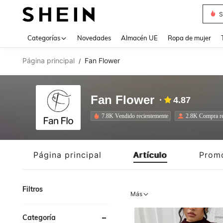
T
Use up 
Categorías
Novedades
Almacén UE
Ropa de mujer
Página principal
Fan Flower
/
Fan Flower
4.87
7.8K Vendido recientemente
2.8K Compra re
Página principal
Artículo
Prom
Filtros
Más
Categoría