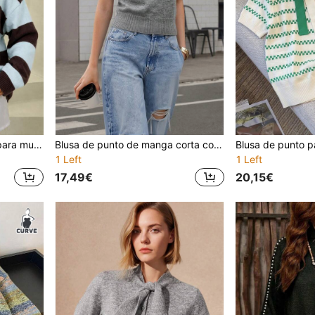
Suéter de punto de moda para mujer de talla grande, suéter polo de rayas vintage minimalista de abuela costera, holgado y favorecedor para talla grande, silueta de hombros caídos suave, ropa exterior casual
Blusa de punto de manga corta con perlas de unicolor elegante para mujer, de moda para primavera/verano, trabajo y citas
1 Left
1 Left
17,49€
20,15€