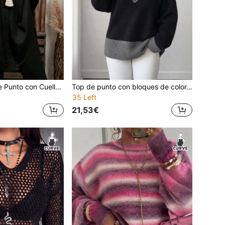
Suéter Poncho de Punto con Cuello Alto y Cuentas de Perlas, Manga Murciélago Holgada, Bajo Asimétrico, Top Casual Diario de unicolor Negro, Talla Grande
Top de punto con bloques de color, cuello en V y decoración de botones para mujer de talla grande, suéter versátil para primavera y otoño, casual diario, negro otoño
35 Left
21,53€