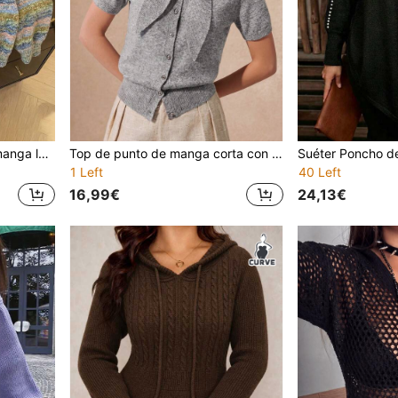
Suéter de punto corto de manga larga con cuello alto de colores mixtos para mujer, top casual de negocios para primavera, otoño e invierno
Top de punto de manga corta con cuello anudado de color liso para mujer, top de punto versátil con cuello anudado y abotonadura sencilla, elegante para primavera/verano
1 Left
40 Left
16,99€
24,13€