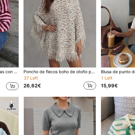
 otoño invierno primavera
Poncho de flecos boho de otoño para mujer talla grande, suéter de punto con cuello redondo y borlas, estilo chic para vacaciones
37 Left
1 Left
26,62€
15,99€