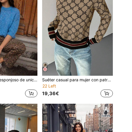
Suéter de punto esponjoso de unicolor para mujer, top de punto holgado de estética chic de talla grande para verano
Suéter casual para mujer con patrón de bordado geométrico distintivo, cuello redondo, cómodo, de manga larga, de punto, tipo pullover, para otoño/invierno, vacaciones de otoño
22 Left
19,36€