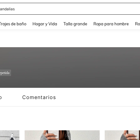
ops
and down arrow keys to navigate search Búsqueda Reciente and Buscar y Encontr
Trajes de baño
Hogar y Vida
Talla grande
Ropa para hombre
Ro
petida
o
Comentarios