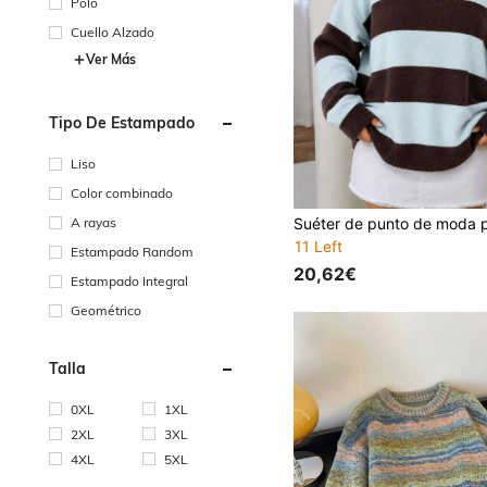
Polo
Cuello Alzado
Ver Más
Tipo De Estampado
Liso
Color combinado
A rayas
11 Left
Estampado Random
20,62€
Estampado Integral
Geométrico
Talla
0XL
1XL
2XL
3XL
4XL
5XL