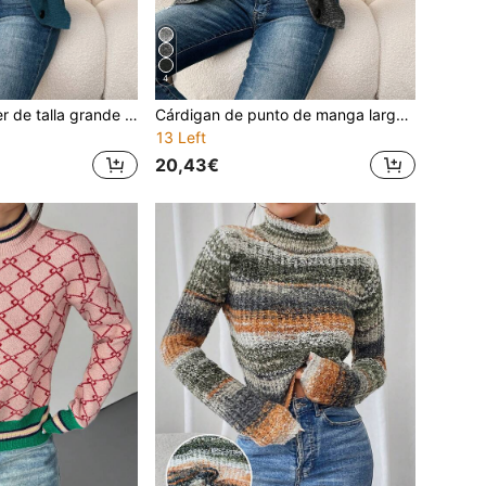
4
Cárdigan de mujer de talla grande de unicolor con botones y cordón, de manga larga, ligero, de un solo pecho, para uso casual y de negocios
Cárdigan de punto de manga larga de un solo pecho con botones y cordón, color liso, ligero, adecuado para uso en la oficina, casual de otoño
13 Left
20,43€