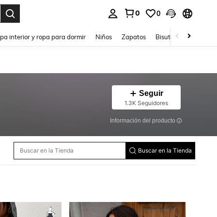
0
0
ar. Press Enter to select.
pa interior y ropa para dormir
Niños
Zapatos
Bisutería Y Accesorio
Seguir
1.3K Seguidores
Información del producto
Buscar en la Tienda