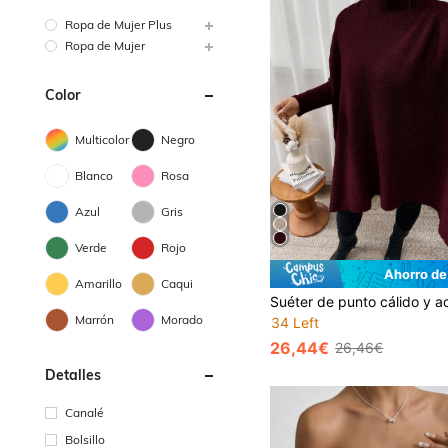
Ropa de Mujer Plus
Ropa de Mujer
Color
Multicolor
Negro
Blanco
Rosa
Azul
Gris
Verde
Rojo
Ahorro de
Amarillo
Caqui
Marrón
Morado
34 Left
26,44€
26,46€
Detalles
Canalé
Bolsillo