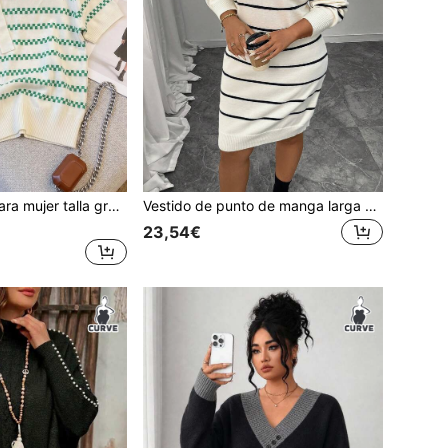
Blusa de punto para mujer talla grande, primavera/verano/otoño, diseño de bloque de color, parche y lazo, versátil para ir al trabajo
Vestido de punto de manga larga casual con rayas de contraste para mujer de talla grande
23,54€