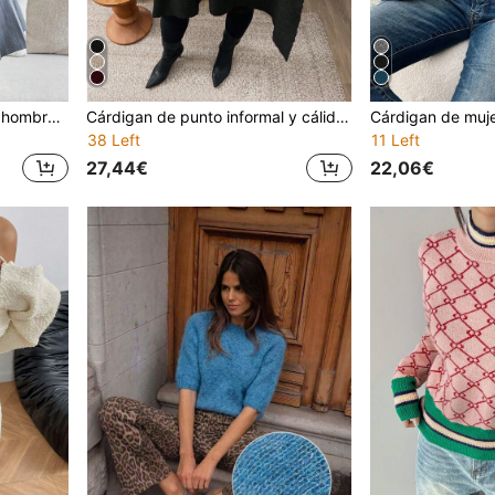
Suéter de mujer con lazo y hombros caídos, diseño elegante para otoño/invierno
Cárdigan de punto informal y cálido para mujer de talla grande, negro, otoño/invierno
38 Left
11 Left
27,44€
22,06€