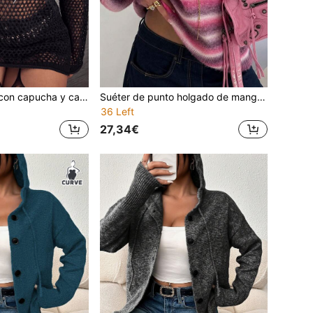
Suéter de punto con capucha y calado para mujer talla grande, top de manga larga versátil, adecuado para Halloween y Navidad, negro de verano
Suéter de punto holgado de manga larga con efecto teñido espacial colorido estilo Y2K para mujer, jersey casual de vacaciones
36 Left
27,34€