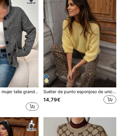
cordón, de manga larga, ligero, de un solo pecho, casual y de negocios, para otoño
Suéter de punto esponjoso de unicolor para mujer, top de punto holgado y oversized de moda amarillo para verano
14,79€