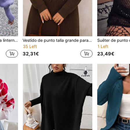
Vestido de suéter de manga linterna de unicolor con cuello alto para mujeres
Vestido de punto talla grande para mujer, vestido de punto con capucha grueso de estilo retro de punto de cable, vestido de punto holgado y favorecedorpara la cintura para uso diario
35 Left
1 Left
32,31€
23,49€