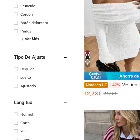
Fruncido
Cordón
Botón delantero
Perlas
Ver Más
Tipo De Ajuste
5
Regular
Ahorro de
suelto
Vestido de suéter de punto grueso con hombros descubiertos para mujer, vestido mini ajustado de manga larga y es
Almacén UE
-47%
Ajustado
12,73€
24,13€
Longitud
Normal
Corto
Mini
Largo