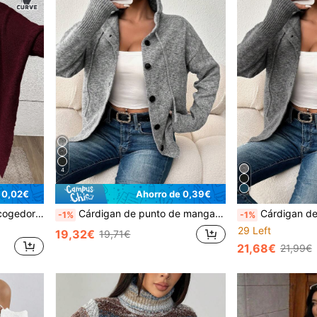
4
 0,02€
Ahorro de 0,39€
Suéter de punto cálido y acogedor de estilo vacacional para mujer de talla grande, ideal para Navidad y San Valentín, invierno y primavera
Cárdigan de punto de manga larga de un solo pecho con botones y cordón, unicolor, ligero, adecuado para uso en la oficina, casual de otoño
Cárdigan de mujer talla grande de unicolor con botones y 
-1%
-1%
29 Left
19,32€
19,71€
21,68€
21,99€