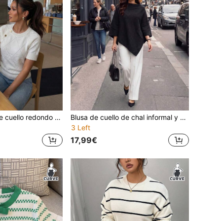
Blusa de punto de cuello redondo con un solo botón y manga corta, estilo urbano casual y de negocios, pieza elegante para primavera, verano y otoño
Blusa de cuello de chal informal y cómoda talla grande, suéter de chal de punto con dobladillo asimétrico suelto, adecuado para el viaje y el trayecto de primavera/otoño, negro verano
3 Left
17,99€