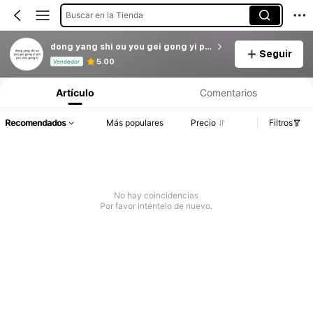
Buscar en la Tienda
dong yang shi ou you gei gong yi pin you xian gong si
Seguir
Información del producto: Divulgación de precios, detalles de ventas y existencias.
5.00
Vendedor
Artículo
Comentarios
Recomendados
Más populares
Precio
Filtros
No hay coincidencias
Por favor inténtelo de nuevo.