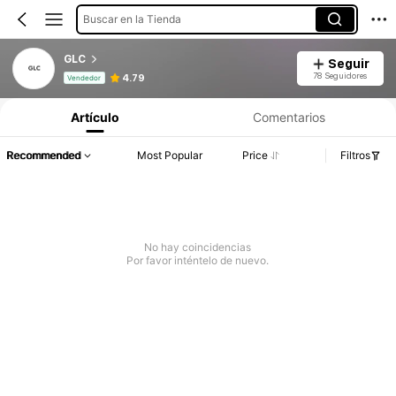
Buscar en la Tienda
GLC
Seguir
Información del producto: Divulgación de precios, detalles de ventas y existencias.
78 Seguidores
4.79
Vendedor
Artículo
Comentarios
Recommended
Most Popular
Price
Filtros
No hay coincidencias
Por favor inténtelo de nuevo.